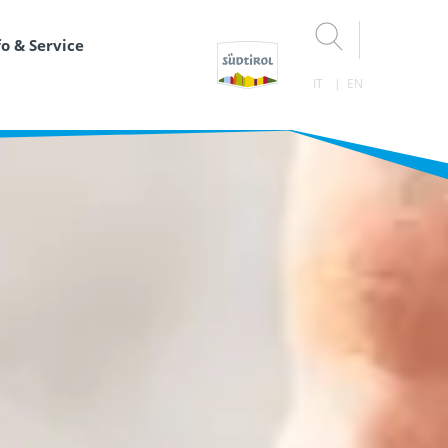
fo & Service
IT
EN