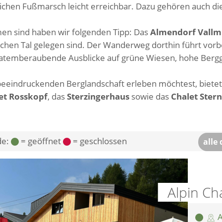
ichen Fußmarsch leicht erreichbar. Dazu gehören auch di
lmen sind haben wir folgenden Tipp: Das
Almendorf Vallm
llischen Tal gelegen sind. Der Wanderweg dorthin führt vo
t atemberaubende Ausblicke auf grüne Wiesen, hohe Bergg
beeindruckenden Berglandschaft erleben möchtest, biete
et Rosskopf
, das
Sterzingerhaus
sowie das
Chalet Ster
de:
= geöffnet
= geschlossen
alle
Alpin Ch
A