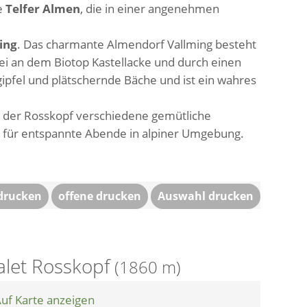
e
Telfer Almen
, die in einer angenehmen
ing
. Das charmante Almendorf Vallming besteht
rbei an dem Biotop Kastellacke und durch einen
ipfel und plätschernde Bäche und ist ein wahres
t der Rosskopf verschiedene gemütliche
n
für entspannte Abende in alpiner Umgebung.
 drucken
offene drucken
Auswahl drucken
alet Rosskopf
(1860 m)
uf Karte anzeigen