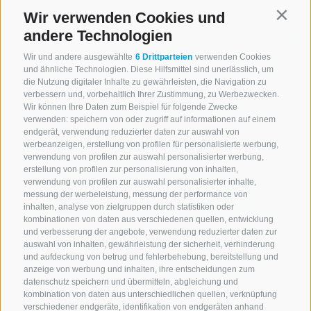
Wir verwenden Cookies und
Contin
andere Technologien
Wir und andere ausgewählte
6 Drittparteien
verwenden Cookies
und ähnliche Technologien. Diese Hilfsmittel sind unerlässlich, um
die Nutzung digitaler Inhalte zu gewährleisten, die Navigation zu
verbessern und, vorbehaltlich Ihrer Zustimmung, zu Werbezwecken.
Wir können Ihre Daten zum Beispiel für folgende Zwecke
verwenden: speichern von oder zugriff auf informationen auf einem
endgerät, verwendung reduzierter daten zur auswahl von
werbeanzeigen, erstellung von profilen für personalisierte werbung,
verwendung von profilen zur auswahl personalisierter werbung,
erstellung von profilen zur personalisierung von inhalten,
verwendung von profilen zur auswahl personalisierter inhalte,
messung der werbeleistung, messung der performance von
inhalten, analyse von zielgruppen durch statistiken oder
kombinationen von daten aus verschiedenen quellen, entwicklung
KONTAKTIERE UNS
und verbesserung der angebote, verwendung reduzierter daten zur
auswahl von inhalten, gewährleistung der sicherheit, verhinderung
und aufdeckung von betrug und fehlerbehebung, bereitstellung und
+39 0472 765 521
anzeige von werbung und inhalten, ihre entscheidungen zum
info@rosskopf.com
datenschutz speichern und übermitteln, abgleichung und
kombination von daten aus unterschiedlichen quellen, verknüpfung
verschiedener endgeräte, identifikation von endgeräten anhand