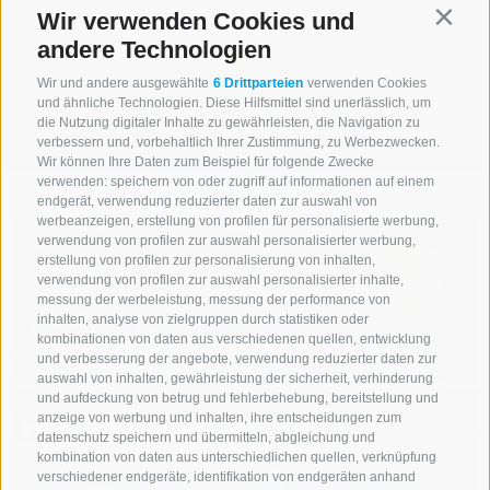
Wir verwenden Cookies und
Contin
andere Technologien
Wir und andere ausgewählte
6 Drittparteien
verwenden Cookies
und ähnliche Technologien. Diese Hilfsmittel sind unerlässlich, um
die Nutzung digitaler Inhalte zu gewährleisten, die Navigation zu
verbessern und, vorbehaltlich Ihrer Zustimmung, zu Werbezwecken.
Wir können Ihre Daten zum Beispiel für folgende Zwecke
verwenden: speichern von oder zugriff auf informationen auf einem
ALPINER HOCHGENUSS MIT FLAIR
endgerät, verwendung reduzierter daten zur auswahl von
werbeanzeigen, erstellung von profilen für personalisierte werbung,
verwendung von profilen zur auswahl personalisierter werbung,
erstellung von profilen zur personalisierung von inhalten,
verwendung von profilen zur auswahl personalisierter inhalte,
messung der werbeleistung, messung der performance von
inhalten, analyse von zielgruppen durch statistiken oder
kombinationen von daten aus verschiedenen quellen, entwicklung
und verbesserung der angebote, verwendung reduzierter daten zur
auswahl von inhalten, gewährleistung der sicherheit, verhinderung
und aufdeckung von betrug und fehlerbehebung, bereitstellung und
HÜTTEN & PANORAMA
anzeige von werbung und inhalten, ihre entscheidungen zum
datenschutz speichern und übermitteln, abgleichung und
kombination von daten aus unterschiedlichen quellen, verknüpfung
verschiedener endgeräte, identifikation von endgeräten anhand