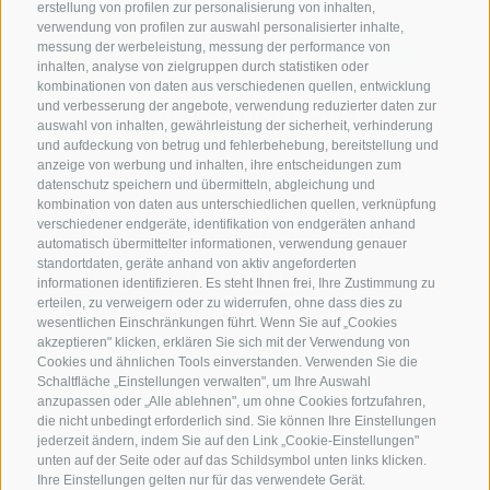
erstellung von profilen zur personalisierung von inhalten,
verwendung von profilen zur auswahl personalisierter inhalte,
messung der werbeleistung, messung der performance von
inhalten, analyse von zielgruppen durch statistiken oder
kombinationen von daten aus verschiedenen quellen, entwicklung
KONTAKTIERE UNS
und verbesserung der angebote, verwendung reduzierter daten zur
auswahl von inhalten, gewährleistung der sicherheit, verhinderung
und aufdeckung von betrug und fehlerbehebung, bereitstellung und
+39 0472 765 521
anzeige von werbung und inhalten, ihre entscheidungen zum
info@rosskopf.com
datenschutz speichern und übermitteln, abgleichung und
kombination von daten aus unterschiedlichen quellen, verknüpfung
verschiedener endgeräte, identifikation von endgeräten anhand
automatisch übermittelter informationen, verwendung genauer
standortdaten, geräte anhand von aktiv angeforderten
NEWSLETTER
informationen identifizieren. Es steht Ihnen frei, Ihre Zustimmung zu
erteilen, zu verweigern oder zu widerrufen, ohne dass dies zu
Bleib am Laufenden
wesentlichen Einschränkungen führt. Wenn Sie auf „Cookies
akzeptieren" klicken, erklären Sie sich mit der Verwendung von
Cookies und ähnlichen Tools einverstanden. Verwenden Sie die
Schaltfläche „Einstellungen verwalten", um Ihre Auswahl
anzupassen oder „Alle ablehnen", um ohne Cookies fortzufahren,
die nicht unbedingt erforderlich sind. Sie können Ihre Einstellungen
jederzeit ändern, indem Sie auf den Link „Cookie-Einstellungen"
unten auf der Seite oder auf das Schildsymbol unten links klicken.
Newsletter Anmelden
Ihre Einstellungen gelten nur für das verwendete Gerät.