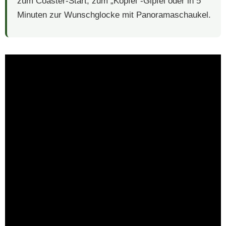
zum Coaster-Start, zum „Köpfel“-Gipfel oder in 5
Minuten zur Wunschglocke mit Panoramaschaukel.