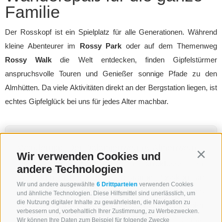
Familie
Der Rosskopf ist ein Spielplatz für alle Generationen. Während
kleine Abenteurer im
Rossy Park
oder auf dem Themenweg
Rossy Walk
die Welt entdecken, finden Gipfelstürmer
anspruchsvolle Touren und Genießer sonnige Pfade zu den
Almhütten. Da viele Aktivitäten direkt an der Bergstation liegen, ist
echtes Gipfelglück bei uns für jedes Alter machbar.
Wandertipp: Der Dolomieuweg (6-Almenweg)
Wir verwenden Cookies und
Contin
Eine Ganztageswanderung der Extraklasse! Der
andere Technologien
Weg führt dich von der Bergstation Rosskopf an
Wir und andere ausgewählte
6 Drittparteien
verwenden Cookies
sechs bewirtschafteten Almen entlang bis ins
und ähnliche Technologien. Diese Hilfsmittel sind unerlässlich, um
die Nutzung digitaler Inhalte zu gewährleisten, die Navigation zu
hintere Pflerschtal. Hier erlebst du Südtiroler
verbessern und, vorbehaltlich Ihrer Zustimmung, zu Werbezwecken.
Gastfreundschaft und regionale Produkte genau
Wir können Ihre Daten zum Beispiel für folgende Zwecke