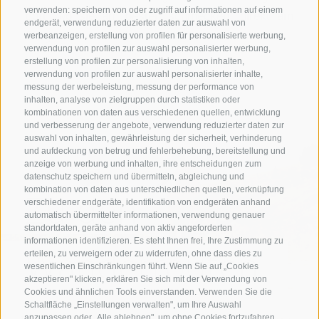
verwenden: speichern von oder zugriff auf informationen auf einem
dort, wo sie am besten schmecken: direkt am
endgerät, verwendung reduzierter daten zur auswahl von
Berg.
werbeanzeigen, erstellung von profilen für personalisierte werbung,
verwendung von profilen zur auswahl personalisierter werbung,
erstellung von profilen zur personalisierung von inhalten,
verwendung von profilen zur auswahl personalisierter inhalte,
messung der werbeleistung, messung der performance von
inhalten, analyse von zielgruppen durch statistiken oder
kombinationen von daten aus verschiedenen quellen, entwicklung
und verbesserung der angebote, verwendung reduzierter daten zur
auswahl von inhalten, gewährleistung der sicherheit, verhinderung
und aufdeckung von betrug und fehlerbehebung, bereitstellung und
anzeige von werbung und inhalten, ihre entscheidungen zum
datenschutz speichern und übermitteln, abgleichung und
kombination von daten aus unterschiedlichen quellen, verknüpfung
Zu den
verschiedener endgeräte, identifikation von endgeräten anhand
automatisch übermittelter informationen, verwendung genauer
standortdaten, geräte anhand von aktiv angeforderten
informationen identifizieren. Es steht Ihnen frei, Ihre Zustimmung zu
Wanderrouten
erteilen, zu verweigern oder zu widerrufen, ohne dass dies zu
wesentlichen Einschränkungen führt. Wenn Sie auf „Cookies
akzeptieren" klicken, erklären Sie sich mit der Verwendung von
Cookies und ähnlichen Tools einverstanden. Verwenden Sie die
Schaltfläche „Einstellungen verwalten", um Ihre Auswahl
anzupassen oder „Alle ablehnen", um ohne Cookies fortzufahren,