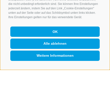
Welche Wanderrouten warten auf mich?
Hier
die nicht unbedingt erforderlich sind. Sie können Ihre Einstellungen
sind einige der besten Routen am Rosskopf.
jederzeit ändern, indem Sie auf den Link „Cookie-Einstellungen"
unten auf der Seite oder auf das Schildsymbol unten links klicken.
Ihre Einstellungen gelten nur für das verwendete Gerät.
OK
Alle ablehnen
Weitere Informationen
QUICKLINK