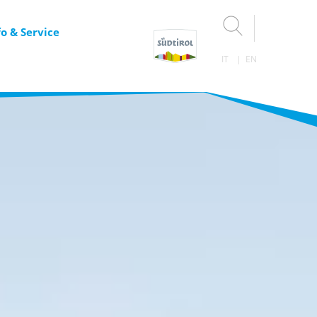
fo & Service
IT
EN