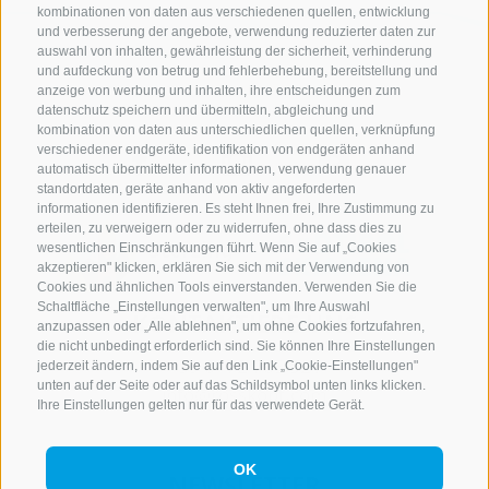
kombinationen von daten aus verschiedenen quellen, entwicklung
und verbesserung der angebote, verwendung reduzierter daten zur
auswahl von inhalten, gewährleistung der sicherheit, verhinderung
und aufdeckung von betrug und fehlerbehebung, bereitstellung und
anzeige von werbung und inhalten, ihre entscheidungen zum
datenschutz speichern und übermitteln, abgleichung und
kombination von daten aus unterschiedlichen quellen, verknüpfung
verschiedener endgeräte, identifikation von endgeräten anhand
automatisch übermittelter informationen, verwendung genauer
standortdaten, geräte anhand von aktiv angeforderten
informationen identifizieren. Es steht Ihnen frei, Ihre Zustimmung zu
erteilen, zu verweigern oder zu widerrufen, ohne dass dies zu
wesentlichen Einschränkungen führt. Wenn Sie auf „Cookies
akzeptieren" klicken, erklären Sie sich mit der Verwendung von
Cookies und ähnlichen Tools einverstanden. Verwenden Sie die
Schaltfläche „Einstellungen verwalten", um Ihre Auswahl
KONTAKTIERE UNS
anzupassen oder „Alle ablehnen", um ohne Cookies fortzufahren,
die nicht unbedingt erforderlich sind. Sie können Ihre Einstellungen
+39 0472 765 521
jederzeit ändern, indem Sie auf den Link „Cookie-Einstellungen"
unten auf der Seite oder auf das Schildsymbol unten links klicken.
info@rosskopf.com
Ihre Einstellungen gelten nur für das verwendete Gerät.
OK
NEWSLETTER