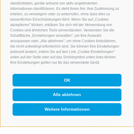
standortdaten, geräte anhand von aktiv angeforderten
PAT WALLIS
informationen identifizieren. Es steht Ihnen frei, Ihre Zustimmung zu
erteilen, zu verweigern oder zu widerrufen, ohne dass dies zu
wesentlichen Einschränkungen führt. Wenn Sie auf „Cookies
akzeptieren" klicken, erklären Sie sich mit der Verwendung von
02. September 2026
Cookies und ähnlichen Tools einverstanden. Verwenden Sie die
Schaltfläche „Einstellungen verwalten", um Ihre Auswahl
anzupassen oder „Alle ablehnen", um ohne Cookies fortzufahren,
05:55 Uhr
die nicht unbedingt erforderlich sind. Sie können Ihre Einstellungen
jederzeit ändern, indem Sie auf den Link „Cookie-Einstellungen"
unten auf der Seite oder auf das Schildsymbol unten links klicken.
HONDMADE
Ihre Einstellungen gelten nur für das verwendete Gerät.
OK
Gut zu wissen:
Alle ablehnen
Frühstück:
17,00 € für Erwachsene | 10,00
Weitere Informationen
€ für Kinder (8–14 Jahre).
QUICKLINK
Bergbahn:
Die Kosten für die Bergfahrt sind
nicht inkludiert (die activeCard ist gültig).