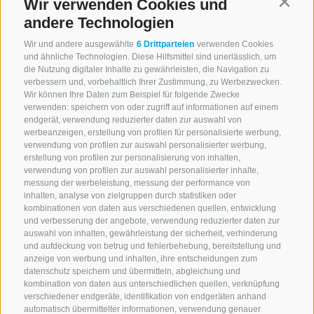
Wir verwenden Cookies und
Contin
02. August 2026
andere Technologien
Wir und andere ausgewählte
6 Drittparteien
verwenden Cookies
05:10 Uhr
und ähnliche Technologien. Diese Hilfsmittel sind unerlässlich, um
die Nutzung digitaler Inhalte zu gewährleisten, die Navigation zu
verbessern und, vorbehaltlich Ihrer Zustimmung, zu Werbezwecken.
TIMBREROOTS
Wir können Ihre Daten zum Beispiel für folgende Zwecke
verwenden: speichern von oder zugriff auf informationen auf einem
endgerät, verwendung reduzierter daten zur auswahl von
werbeanzeigen, erstellung von profilen für personalisierte werbung,
09. August 2026
verwendung von profilen zur auswahl personalisierter werbung,
erstellung von profilen zur personalisierung von inhalten,
verwendung von profilen zur auswahl personalisierter inhalte,
05:20 Uhr
messung der werbeleistung, messung der performance von
inhalten, analyse von zielgruppen durch statistiken oder
kombinationen von daten aus verschiedenen quellen, entwicklung
SANTONI FAMILY
und verbesserung der angebote, verwendung reduzierter daten zur
auswahl von inhalten, gewährleistung der sicherheit, verhinderung
und aufdeckung von betrug und fehlerbehebung, bereitstellung und
12. August 2026
anzeige von werbung und inhalten, ihre entscheidungen zum
datenschutz speichern und übermitteln, abgleichung und
kombination von daten aus unterschiedlichen quellen, verknüpfung
05:25 Uhr
verschiedener endgeräte, identifikation von endgeräten anhand
automatisch übermittelter informationen, verwendung genauer