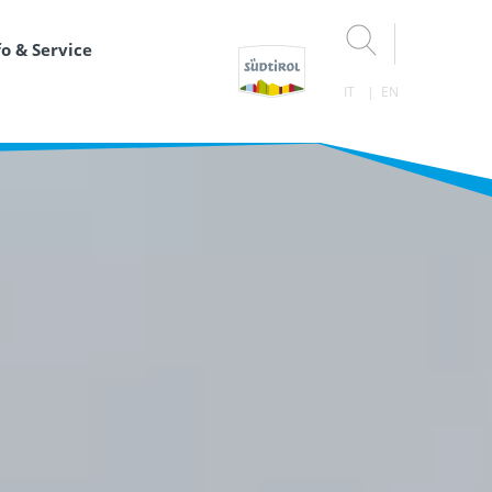
fo & Service
IT
EN