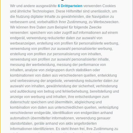
Wir und andere ausgewählte
6 Drittparteien
verwenden Cookies
und ähnliche Technologien. Diese Hilfsmittel sind unerlässlich, um
die Nutzung digitaler Inhalte zu gewährleisten, die Navigation zu
verbessern und, vorbehaltlich Ihrer Zustimmung, zu Werbezwecken.
Wir können Ihre Daten zum Beispiel für folgende Zwecke
verwenden: speichern von oder zugriff auf informationen auf einem
endgerät, verwendung reduzierter daten zur auswahl von
werbeanzeigen, erstellung von profilen für personalisierte werbung,
verwendung von profilen zur auswahl personalisierter werbung,
erstellung von profilen zur personalisierung von inhalten,
verwendung von profilen zur auswahl personalisierter inhalte,
messung der werbeleistung, messung der performance von
inhalten, analyse von zielgruppen durch statistiken oder
kombinationen von daten aus verschiedenen quellen, entwicklung
KONTAKTIERE UNS
und verbesserung der angebote, verwendung reduzierter daten zur
auswahl von inhalten, gewährleistung der sicherheit, verhinderung
und aufdeckung von betrug und fehlerbehebung, bereitstellung und
+39 0472 765 521
anzeige von werbung und inhalten, ihre entscheidungen zum
info@rosskopf.com
datenschutz speichern und übermitteln, abgleichung und
kombination von daten aus unterschiedlichen quellen, verknüpfung
verschiedener endgeräte, identifikation von endgeräten anhand
automatisch übermittelter informationen, verwendung genauer
standortdaten, geräte anhand von aktiv angeforderten
NEWSLETTER
informationen identifizieren. Es steht Ihnen frei, Ihre Zustimmung zu