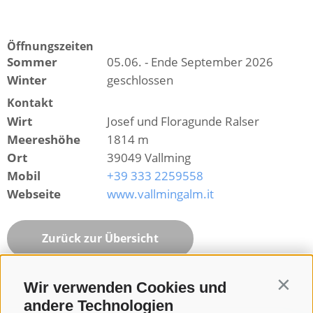
Öffnungszeiten
Sommer
05.06. - Ende September 2026
Winter
geschlossen
Kontakt
Wirt
Josef und Floragunde Ralser
Meereshöhe
1814 m
Ort
39049 Vallming
Mobil
+39 333 2259558
Webseite
www.vallmingalm.it
Zurück zur Übersicht
Wir verwenden Cookies und
Contin
andere Technologien