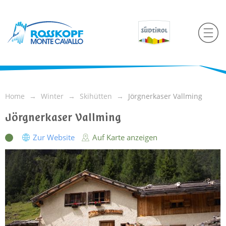
Home
Winter
Skihütten
Jörgnerkaser Vallming
Jörgnerkaser Vallming
Zur Website
Auf Karte anzeigen