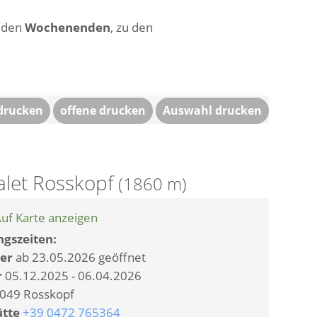
n den
Wochenenden
, zu den
 drucken
offene drucken
Auswahl drucken
alet Rosskopf
(1860 m)
uf Karte anzeigen
gszeiten:
er
ab 23.05.2026 geöffnet
r
05.12.2025 - 06.04.2026
049 Rosskopf
ütte
+39 0472 765364