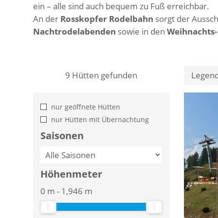
ein – alle sind auch bequem zu Fuß erreichbar.
An der
Rosskopfer Rodelbahn
sorgt der Aussc
Nachtrodelabenden
sowie in den
Weihnachts-
9
Hütten gefunden
Legen
nur geöffnete Hütten
nur Hütten mit Übernachtung
Saisonen
Höhenmeter
0 m
-
1,946 m