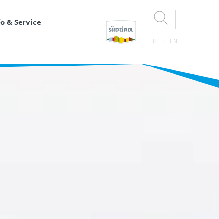
fo & Service
IT
EN