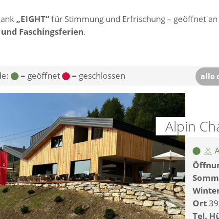
hank
„EIGHT“
für Stimmung und Erfrischung – geöffnet a
 und Faschingsferien
.
de:
= geöffnet
= geschlossen
alle
Alpin Ch
A
Öffnun
Somm
Winte
Ort
39
Tel. H