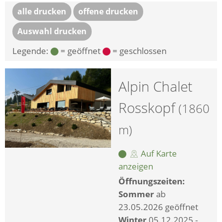
alle drucken
offene drucken
Auswahl drucken
Legende:
= geöffnet
= geschlossen
Alpin Chalet
Rosskopf
(1860
m)
Auf Karte
anzeigen
Öffnungszeiten:
Sommer
ab
23.05.2026 geöffnet
Winter
05.12.2025 -