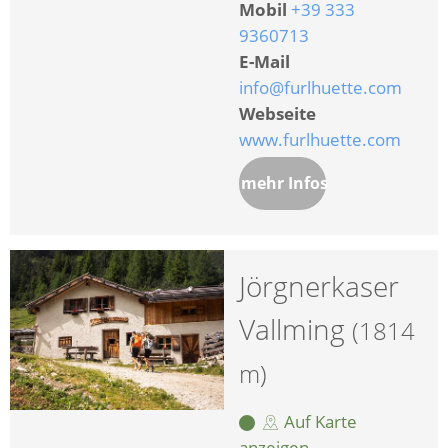
Mobil
+39 333
9360713
E-Mail
info@furlhuette.com
Webseite
www.furlhuette.com
mehr Infos
Jörgnerkaser
Vallming
(1814
m)
Auf Karte
anzeigen