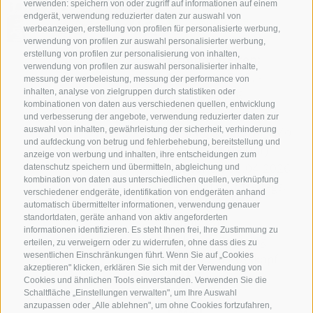
verwenden: speichern von oder zugriff auf informationen auf einem
endgerät, verwendung reduzierter daten zur auswahl von
Auf Karte
werbeanzeigen, erstellung von profilen für personalisierte werbung,
anzeigen
verwendung von profilen zur auswahl personalisierter werbung,
erstellung von profilen zur personalisierung von inhalten,
Öffnungszeiten:
verwendung von profilen zur auswahl personalisierter inhalte,
Sommer
15.05. -
messung der werbeleistung, messung der performance von
inhalten, analyse von zielgruppen durch statistiken oder
Oktober 2026
kombinationen von daten aus verschiedenen quellen, entwicklung
(Verlängerte
und verbesserung der angebote, verwendung reduzierter daten zur
Öffnungszeiten am Mo
auswahl von inhalten, gewährleistung der sicherheit, verhinderung
und aufdeckung von betrug und fehlerbehebung, bereitstellung und
& Fr bis 21:00 Uhr)
anzeige von werbung und inhalten, ihre entscheidungen zum
Winter
bis 06.04.2026
datenschutz speichern und übermitteln, abgleichung und
kombination von daten aus unterschiedlichen quellen, verknüpfung
geöffnet (nur freitags,
verschiedener endgeräte, identifikation von endgeräten anhand
samstags und
automatisch übermittelter informationen, verwendung genauer
standortdaten, geräte anhand von aktiv angeforderten
sonntags)
informationen identifizieren. Es steht Ihnen frei, Ihre Zustimmung zu
Ruhetag
Dienstag
erteilen, zu verweigern oder zu widerrufen, ohne dass dies zu
wesentlichen Einschränkungen führt. Wenn Sie auf „Cookies
Ort
39040 Rosskopf
akzeptieren" klicken, erklären Sie sich mit der Verwendung von
Mobil
+39 333 873
Cookies und ähnlichen Tools einverstanden. Verwenden Sie die
9673
Schaltfläche „Einstellungen verwalten", um Ihre Auswahl
anzupassen oder „Alle ablehnen", um ohne Cookies fortzufahren,