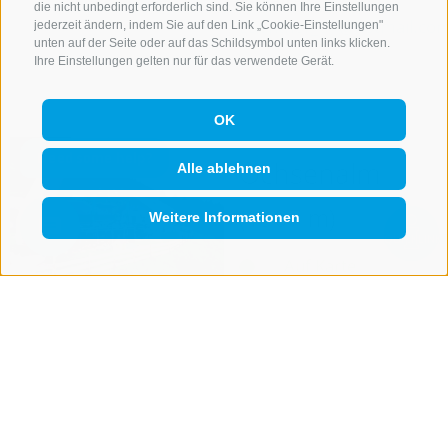
E-Mail
die nicht unbedingt erforderlich sind. Sie können Ihre Einstellungen
guenther_84@hotmail.co
jederzeit ändern, indem Sie auf den Link „Cookie-Einstellungen"
unten auf der Seite oder auf das Schildsymbol unten links klicken.
Ihre Einstellungen gelten nur für das verwendete Gerät.
mehr Infos
OK
Ochsenalm
Alle ablehnen
(1907 m)
Weitere Informationen
Suche
anzeigen
QUICKLINK
Auf Karte
anzeigen
Öffnungszeiten:
Sommer
23.05. - Ende
Oktober 2026
Winter
geschlossen
Ruhetag
Montag