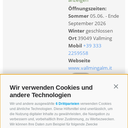
Öffnungszeiten:
Sommer
05.06. - Ende
September 2026
Winter
geschlossen
Ort
39049 Vallming
Mobil
+39 333
2259558
Webseite
www.vallmingalm.it
mehr Infos
Wir verwenden Cookies und
Contin
andere Technologien
Wir und andere ausgewählte
6 Drittparteien
verwenden Cookies
Kuhalm
(1897
und ähnliche Technologien. Diese Hilfsmittel sind unerlässlich, um
die Nutzung digitaler Inhalte zu gewährleisten, die Navigation zu
verbessern und, vorbehaltlich Ihrer Zustimmung, zu Werbezwecken.
m)
Wir können Ihre Daten zum Beispiel für folgende Zwecke