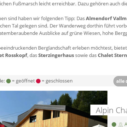
ichen Fußmarsch leicht erreichbar. Dazu gehören auch di
lmen sind haben wir folgenden Tipp: Das
Almendorf Vallm
llischen Tal gelegen sind. Der Wanderweg dorthin führt vo
t atemberaubende Ausblicke auf grüne Wiesen, hohe Bergg
beeindruckenden Berglandschaft erleben möchtest, biete
et Rosskopf
, das
Sterzingerhaus
sowie das
Chalet Ster
de:
= geöffnet
= geschlossen
alle
Alpin Ch
A