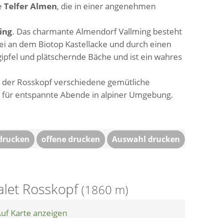
e
Telfer Almen
, die in einer angenehmen
ing
. Das charmante Almendorf Vallming besteht
rbei an dem Biotop Kastellacke und durch einen
ipfel und plätschernde Bäche und ist ein wahres
t der Rosskopf verschiedene gemütliche
n
für entspannte Abende in alpiner Umgebung.
 drucken
offene drucken
Auswahl drucken
alet Rosskopf
(1860 m)
uf Karte anzeigen