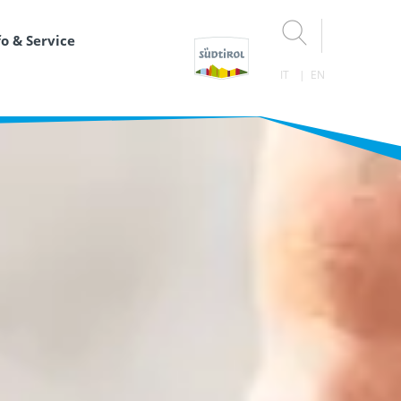
fo & Service
IT
EN