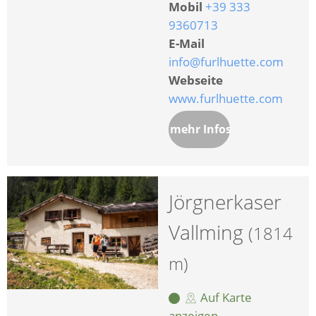
Mobil
+39 333
9360713
E-Mail
info@furlhuette.com
Webseite
www.furlhuette.com
mehr Infos
Jörgnerkaser
Vallming
(1814
m)
Auf Karte
anzeigen