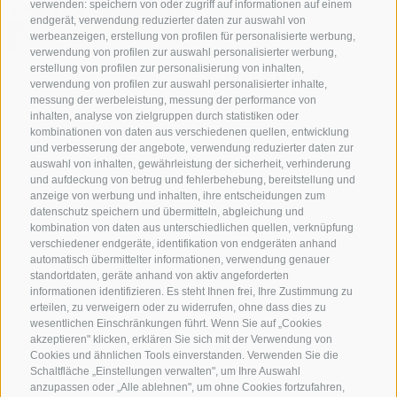
verwenden: speichern von oder zugriff auf informationen auf einem
endgerät, verwendung reduzierter daten zur auswahl von
Auf Karte
werbeanzeigen, erstellung von profilen für personalisierte werbung,
anzeigen
verwendung von profilen zur auswahl personalisierter werbung,
erstellung von profilen zur personalisierung von inhalten,
Öffnungszeiten:
verwendung von profilen zur auswahl personalisierter inhalte,
Sommer
15.05. -
messung der werbeleistung, messung der performance von
inhalten, analyse von zielgruppen durch statistiken oder
Oktober 2026
kombinationen von daten aus verschiedenen quellen, entwicklung
(Verlängerte
und verbesserung der angebote, verwendung reduzierter daten zur
Öffnungszeiten am Mo
auswahl von inhalten, gewährleistung der sicherheit, verhinderung
und aufdeckung von betrug und fehlerbehebung, bereitstellung und
& Fr bis 21:00 Uhr)
anzeige von werbung und inhalten, ihre entscheidungen zum
Winter
bis 06.04.2026
datenschutz speichern und übermitteln, abgleichung und
kombination von daten aus unterschiedlichen quellen, verknüpfung
geöffnet (nur freitags,
verschiedener endgeräte, identifikation von endgeräten anhand
samstags und
automatisch übermittelter informationen, verwendung genauer
standortdaten, geräte anhand von aktiv angeforderten
sonntags)
informationen identifizieren. Es steht Ihnen frei, Ihre Zustimmung zu
Ruhetag
Dienstag
erteilen, zu verweigern oder zu widerrufen, ohne dass dies zu
wesentlichen Einschränkungen führt. Wenn Sie auf „Cookies
Ort
39040 Rosskopf
akzeptieren" klicken, erklären Sie sich mit der Verwendung von
Mobil
+39 333 873
Cookies und ähnlichen Tools einverstanden. Verwenden Sie die
9673
Schaltfläche „Einstellungen verwalten", um Ihre Auswahl
anzupassen oder „Alle ablehnen", um ohne Cookies fortzufahren,