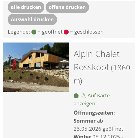
alle drucken
offene drucken
Auswahl drucken
Legende:
= geöffnet
= geschlossen
Alpin Chalet
Rosskopf
(1860
m)
Auf Karte
anzeigen
Öffnungszeiten:
Sommer
ab
23.05.2026 geöffnet
Winter
05.12.2025 -