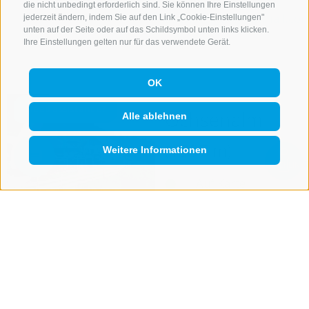
E-Mail
die nicht unbedingt erforderlich sind. Sie können Ihre Einstellungen
guenther_84@hotmail.co
jederzeit ändern, indem Sie auf den Link „Cookie-Einstellungen"
unten auf der Seite oder auf das Schildsymbol unten links klicken.
Ihre Einstellungen gelten nur für das verwendete Gerät.
mehr Infos
OK
Ochsenalm
Alle ablehnen
(1907 m)
Weitere Informationen
Suche
anzeigen
QUICKLINK
Auf Karte
anzeigen
Öffnungszeiten:
Sommer
23.05. - Ende
Oktober 2026
Winter
geschlossen
Ruhetag
Montag