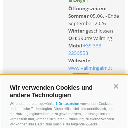
Öffnungszeiten:
Sommer
05.06. - Ende
September 2026
Winter
geschlossen
Ort
39049 Vallming
Mobil
+39 333
2259558
Webseite
www.vallmingalm.it
mehr Infos
Wir verwenden Cookies und
Contin
andere Technologien
Wir und andere ausgewählte
6 Drittparteien
verwenden Cookies
Kuhalm
(1897
und ähnliche Technologien. Diese Hilfsmittel sind unerlässlich, um
die Nutzung digitaler Inhalte zu gewährleisten, die Navigation zu
verbessern und, vorbehaltlich Ihrer Zustimmung, zu Werbezwecken.
m)
Wir können Ihre Daten zum Beispiel für folgende Zwecke