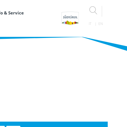
fo & Service
IT
EN