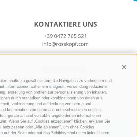
KONTAKTIERE UNS
+39 0472 765 521
info@rosskopf.com
NEWSLETTER
Contin
Bleib am Laufenden
ler Inhalte zu gewährleisten, die Navigation zu verbessern und,
uf informationen auf einem endgerät, verwendung reduzierter
g, erstellung von profilen zur personalisierung von inhalten,
ruppen durch statistiken oder kombinationen von daten aus
erheit, verhinderung und aufdeckung von betrug und
und kombination von daten aus unterschiedlichen quellen,
ten, geräte anhand von aktiv angeforderten informationen
ührt. Wenn Sie auf „Cookies akzeptieren" klicken, erklären Sie
Newsletter Anmelden
hl anzupassen oder „Alle ablehnen", um ohne Cookies
en auf der Seite oder auf das Schildsymbol unten links klicken.
QUICKLINKS