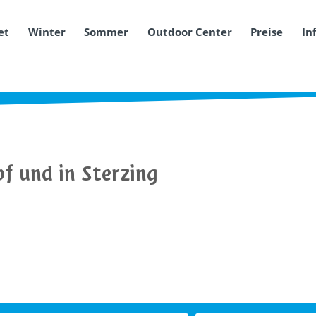
et
Winter
Sommer
Outdoor Center
Preise
In
f und in Sterzing