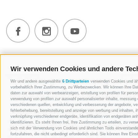
Ski- &
Winter
Sommer
Outdo
Wir verwenden Cookies und andere Tec
Wandergebiet
Center
Wir und andere ausgewählte
6 Drittparteien
verwenden Cookies und ähnl
vorbehaltlich Ihrer Zustimmung, zu Werbezwecken. Wir können Ihre Dat
daten zur auswahl von werbeanzeigen, erstellung von profilen für person
verwendung von profilen zur auswahl personalisierter inhalte, messung
verschiedenen quellen, entwicklung und verbesserung der angebote, ver
fehlerbehebung, bereitstellung und anzeige von werbung und inhalten, 
Skifahren
Wandern &
verknüpfung verschiedener endgeräte, identifikation von endgeräten an
Rosskopf
Rodeln
Touren
identifizieren. Es steht Ihnen frei, Ihre Zustimmung zu erteilen, zu ve
Neue Bergbahn
Skihütten
Hütten &
sich mit der Verwendung von Cookies und ähnlichen Tools einverstande
fortzufahren, die nicht unbedingt erforderlich sind. Sie können Ihre Ein
Sterzing
Winterwandern
Panorama