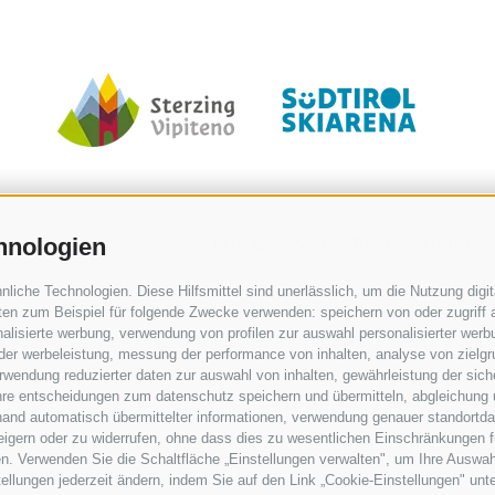
or
Preise
Info & Service
Tickets Online
hnologien
iche Technologien. Diese Hilfsmittel sind unerlässlich, um die Nutzung digita
en zum Beispiel für folgende Zwecke verwenden: speichern von oder zugriff a
alisierte werbung, verwendung von profilen zur auswahl personalisierter werbun
 der werbeleistung, messung der performance von inhalten, analyse von zielg
wendung reduzierter daten zur auswahl von inhalten, gewährleistung der sich
ihre entscheidungen zum datenschutz speichern und übermitteln, abgleichung 
Öffnungszeiten
Tickets online
hand automatisch übermittelter informationen, verwendung genauer standortda
Wetter
kaufen
rweigern oder zu widerrufen, ohne dass dies zu wesentlichen Einschränkungen f
Webcams
Unterkunft
n. Verwenden Sie die Schaltfläche „Einstellungen verwalten", um Ihre Auswa
stellungen jederzeit ändern, indem Sie auf den Link „Cookie-Einstellungen" unt
360° Tour
suchen