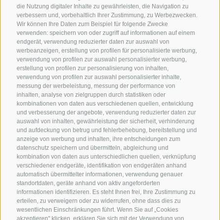
die Nutzung digitaler Inhalte zu gewährleisten, die Navigation zu
verbessern und, vorbehaltlich Ihrer Zustimmung, zu Werbezwecken.
Wir können Ihre Daten zum Beispiel für folgende Zwecke
verwenden: speichern von oder zugriff auf informationen auf einem
endgerät, verwendung reduzierter daten zur auswahl von
werbeanzeigen, erstellung von profilen für personalisierte werbung,
verwendung von profilen zur auswahl personalisierter werbung,
erstellung von profilen zur personalisierung von inhalten,
verwendung von profilen zur auswahl personalisierter inhalte,
messung der werbeleistung, messung der performance von
inhalten, analyse von zielgruppen durch statistiken oder
kombinationen von daten aus verschiedenen quellen, entwicklung
KONTAKTIERE UNS
und verbesserung der angebote, verwendung reduzierter daten zur
auswahl von inhalten, gewährleistung der sicherheit, verhinderung
und aufdeckung von betrug und fehlerbehebung, bereitstellung und
+39 0472 765 521
anzeige von werbung und inhalten, ihre entscheidungen zum
info@rosskopf.com
datenschutz speichern und übermitteln, abgleichung und
kombination von daten aus unterschiedlichen quellen, verknüpfung
verschiedener endgeräte, identifikation von endgeräten anhand
automatisch übermittelter informationen, verwendung genauer
standortdaten, geräte anhand von aktiv angeforderten
NEWSLETTER
informationen identifizieren. Es steht Ihnen frei, Ihre Zustimmung zu
erteilen, zu verweigern oder zu widerrufen, ohne dass dies zu
Bleib am Laufenden
wesentlichen Einschränkungen führt. Wenn Sie auf „Cookies
akzeptieren" klicken, erklären Sie sich mit der Verwendung von