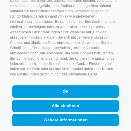
kombination von daten aus unterschiedlichen quellen, verknüpfung
verschiedener endgeräte, identifikation von endgeräten anhand
automatisch übermittelter informationen, verwendung genauer
standortdaten, geräte anhand von aktiv angeforderten
NEWSLETTER
informationen identifizieren. Es steht Ihnen frei, Ihre Zustimmung zu
erteilen, zu verweigern oder zu widerrufen, ohne dass dies zu
Bleib am Laufenden
wesentlichen Einschränkungen führt. Wenn Sie auf „Cookies
akzeptieren" klicken, erklären Sie sich mit der Verwendung von
Cookies und ähnlichen Tools einverstanden. Verwenden Sie die
Schaltfläche „Einstellungen verwalten", um Ihre Auswahl
anzupassen oder „Alle ablehnen", um ohne Cookies fortzufahren,
die nicht unbedingt erforderlich sind. Sie können Ihre Einstellungen
jederzeit ändern, indem Sie auf den Link „Cookie-Einstellungen"
unten auf der Seite oder auf das Schildsymbol unten links klicken.
Newsletter Anmelden
Ihre Einstellungen gelten nur für das verwendete Gerät.
OK
IMPRESSUM
SITEMAP
COOKIE-RICHTLINIE
PRIVACY
Alle ablehnen
COOKIE PRÄFERENZEN
IT02473060214
Weitere Informationen
QUICKLINK