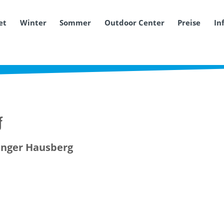
et
Winter
Sommer
Outdoor Center
Preise
In
f
inger Hausberg