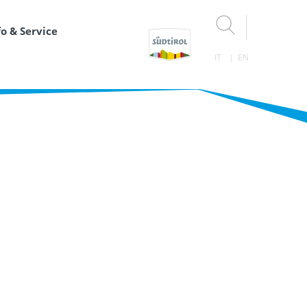
fo & Service
IT
EN