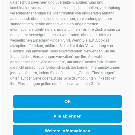
info@rosskopf.com
datenschutz speichern und übermitteln, abgleichung und
kombination von daten aus unterschiedlichen quellen, verknüpfung
verschiedener endgeräte, identifikation von endgeräten anhand
automatisch übermittelter informationen, verwendung genauer
standortdaten, geräte anhand von aktiv angeforderten
NEWSLETTER
informationen identifizieren. Es steht Ihnen frei, Ihre Zustimmung zu
erteilen, zu verweigern oder zu widerrufen, ohne dass dies zu
Bleib am Laufenden
wesentlichen Einschränkungen führt. Wenn Sie auf „Cookies
akzeptieren" klicken, erklären Sie sich mit der Verwendung von
Cookies und ähnlichen Tools einverstanden. Verwenden Sie die
Schaltfläche „Einstellungen verwalten", um Ihre Auswahl
anzupassen oder „Alle ablehnen", um ohne Cookies fortzufahren,
die nicht unbedingt erforderlich sind. Sie können Ihre Einstellungen
jederzeit ändern, indem Sie auf den Link „Cookie-Einstellungen"
unten auf der Seite oder auf das Schildsymbol unten links klicken.
Newsletter Anmelden
Ihre Einstellungen gelten nur für das verwendete Gerät.
OK
IMPRESSUM
SITEMAP
COOKIE-RICHTLINIE
PRIVACY
Alle ablehnen
COOKIE PRÄFERENZEN
IT02473060214
Weitere Informationen