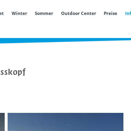
et
Winter
Sommer
Outdoor Center
Preise
In
osskopf