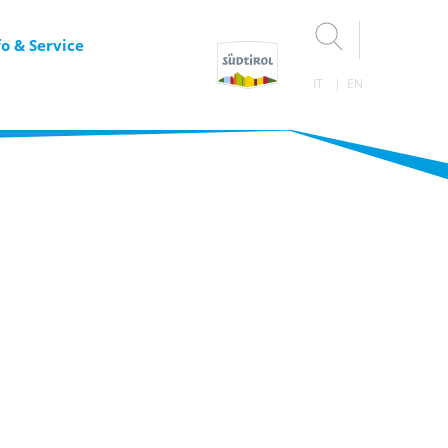
fo & Service
IT
EN