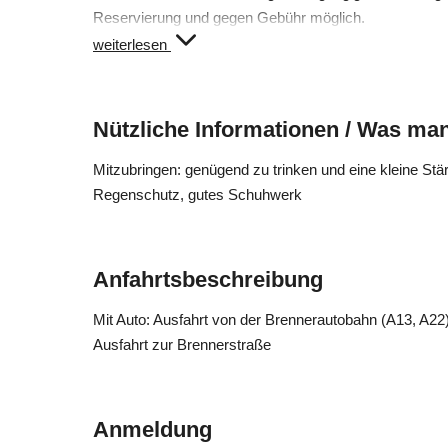
Reservierung und gegen Gebühr möglich.
weiterlesen
Schwierigkeit: leicht
Höhendifferenz: 150 m
Teilnehmer: mind. 4 Personen, max. 15 Personen
Nützliche Informationen / Was man
Anmeldeschluss: Dienstag innerhalb 17.00 Uhr
Mitzubringen: genügend zu trinken und eine kleine S
Regenschutz, gutes Schuhwerk
Anfahrtsbeschreibung
Mit Auto: Ausfahrt von der Brennerautobahn (A13, A22)
Ausfahrt zur Brennerstraße
Anmeldung