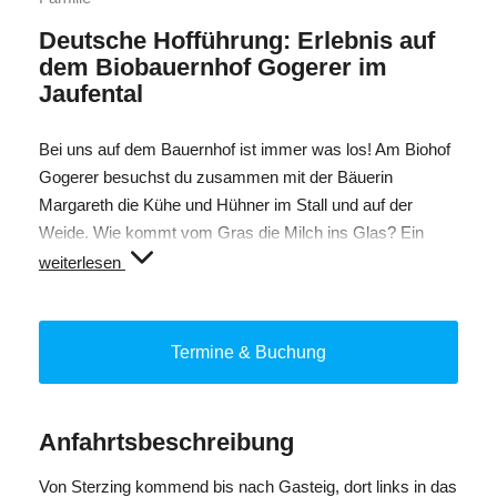
Deutsche Hofführung: Erlebnis auf
dem Biobauernhof Gogerer im
Jaufental
Bei uns auf dem Bauernhof ist immer was los! Am Biohof
Gogerer besuchst du zusammen mit der Bäuerin
Margareth die Kühe und Hühner im Stall und auf der
Weide. Wie kommt vom Gras die Milch ins Glas? Ein
Erlebnis für Groß und Klein. Du kannst bei den Tieren
weiterlesen
sein, sie streicheln und füttern - sei auch du dabei! Zum
Abschluss hast du die Möglichkeit, einige Produkte wie
Milch und Biojoghurt zu verkosten.
Termine & Buchung
ANMELDUNG NUR BIS 17:00 UHR DES VORTAGES
MÖGLICH!!
Anfahrtsbeschreibung
Von Sterzing kommend bis nach Gasteig, dort links in das