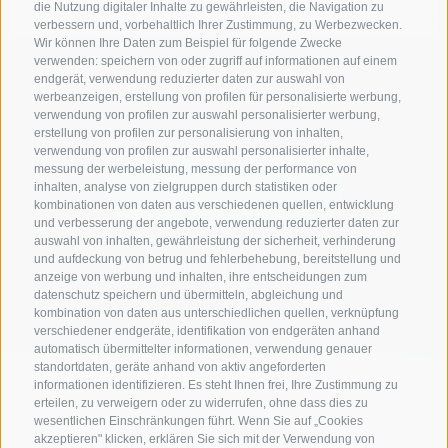
die Nutzung digitaler Inhalte zu gewährleisten, die Navigation zu
verbessern und, vorbehaltlich Ihrer Zustimmung, zu Werbezwecken.
Wir können Ihre Daten zum Beispiel für folgende Zwecke
verwenden: speichern von oder zugriff auf informationen auf einem
endgerät, verwendung reduzierter daten zur auswahl von
NUR ONLINE BUCHBARE BETRIEBE
werbeanzeigen, erstellung von profilen für personalisierte werbung,
verwendung von profilen zur auswahl personalisierter werbung,
erstellung von profilen zur personalisierung von inhalten,
verwendung von profilen zur auswahl personalisierter inhalte,
messung der werbeleistung, messung der performance von
Suche starten
inhalten, analyse von zielgruppen durch statistiken oder
kombinationen von daten aus verschiedenen quellen, entwicklung
und verbesserung der angebote, verwendung reduzierter daten zur
auswahl von inhalten, gewährleistung der sicherheit, verhinderung
und aufdeckung von betrug und fehlerbehebung, bereitstellung und
zur kompletten Unterkunftsliste
anzeige von werbung und inhalten, ihre entscheidungen zum
datenschutz speichern und übermitteln, abgleichung und
kombination von daten aus unterschiedlichen quellen, verknüpfung
verschiedener endgeräte, identifikation von endgeräten anhand
automatisch übermittelter informationen, verwendung genauer
standortdaten, geräte anhand von aktiv angeforderten
informationen identifizieren. Es steht Ihnen frei, Ihre Zustimmung zu
erteilen, zu verweigern oder zu widerrufen, ohne dass dies zu
wesentlichen Einschränkungen führt. Wenn Sie auf „Cookies
akzeptieren" klicken, erklären Sie sich mit der Verwendung von