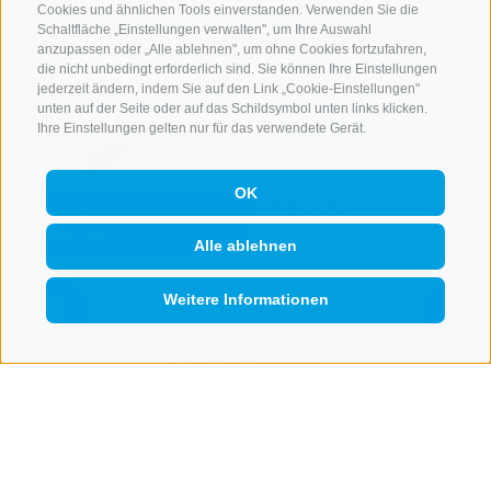
Cookies und ähnlichen Tools einverstanden. Verwenden Sie die
Schaltfläche „Einstellungen verwalten", um Ihre Auswahl
anzupassen oder „Alle ablehnen", um ohne Cookies fortzufahren,
die nicht unbedingt erforderlich sind. Sie können Ihre Einstellungen
jederzeit ändern, indem Sie auf den Link „Cookie-Einstellungen"
unten auf der Seite oder auf das Schildsymbol unten links klicken.
Ihre Einstellungen gelten nur für das verwendete Gerät.
OK
KONTAKTIERE UNS
Alle ablehnen
+39 0472 765 521
info@rosskopf.com
Weitere Informationen
QUICKLINK
NEWSLETTER
Bleib am Laufenden