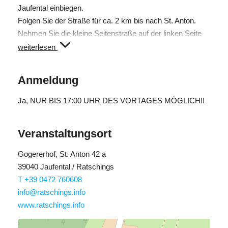
Jaufental einbiegen.
Folgen Sie der Straße für ca. 2 km bis nach St. Anton.
Nehmen Sie die kleine Seitenstraße auf der linken Seite
und folgen der Beschilderung Gogererhof für ca. 1 km bis
weiterlesen
zum Gogererhof.
Anmeldung
Ja
, NUR BIS 17:00 UHR DES VORTAGES MÖGLICH!!
Veranstaltungsort
Gogererhof, St. Anton 42 a
39040 Jaufental / Ratschings
T +39 0472 760608
info@ratschings.info
www.ratschings.info