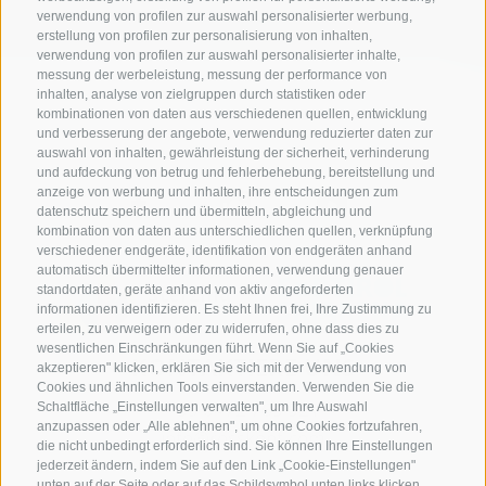
verwendung von profilen zur auswahl personalisierter werbung,
erstellung von profilen zur personalisierung von inhalten,
verwendung von profilen zur auswahl personalisierter inhalte,
messung der werbeleistung, messung der performance von
inhalten, analyse von zielgruppen durch statistiken oder
kombinationen von daten aus verschiedenen quellen, entwicklung
und verbesserung der angebote, verwendung reduzierter daten zur
auswahl von inhalten, gewährleistung der sicherheit, verhinderung
und aufdeckung von betrug und fehlerbehebung, bereitstellung und
anzeige von werbung und inhalten, ihre entscheidungen zum
datenschutz speichern und übermitteln, abgleichung und
kombination von daten aus unterschiedlichen quellen, verknüpfung
verschiedener endgeräte, identifikation von endgeräten anhand
automatisch übermittelter informationen, verwendung genauer
standortdaten, geräte anhand von aktiv angeforderten
informationen identifizieren. Es steht Ihnen frei, Ihre Zustimmung zu
erteilen, zu verweigern oder zu widerrufen, ohne dass dies zu
wesentlichen Einschränkungen führt. Wenn Sie auf „Cookies
KONTAKTIERE UNS
akzeptieren" klicken, erklären Sie sich mit der Verwendung von
Cookies und ähnlichen Tools einverstanden. Verwenden Sie die
+39 0472 765 521
Schaltfläche „Einstellungen verwalten", um Ihre Auswahl
anzupassen oder „Alle ablehnen", um ohne Cookies fortzufahren,
info@rosskopf.com
die nicht unbedingt erforderlich sind. Sie können Ihre Einstellungen
jederzeit ändern, indem Sie auf den Link „Cookie-Einstellungen"
unten auf der Seite oder auf das Schildsymbol unten links klicken.