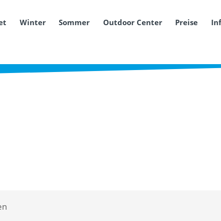
et
Winter
Sommer
Outdoor Center
Preise
In
en