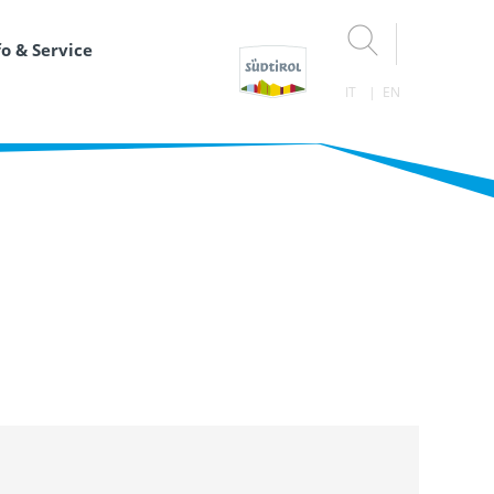
fo & Service
IT
EN