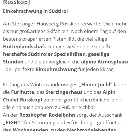
Rosskopf
Einkehrschwung in Südtirol
Am Sterzinger Hausberg Rosskopf erwartet Dich mehr
als nur großartiges Skifahren. Nach einem Tag auf den
bestens präparierten Pisten lädt die vielfältige
Hüttenlandschaft
zum Verweilen ein. Genieße
herzhafte Südtiroler Spezialitäten
,
gesellige
Stunden
und die unvergleichliche
alpine Atmosphäre
- der perfekte
Einkehrschwung
für jeden Skitag.
Entlang des Winterwanderweges
„Flaner Jöchl“
laden
die
Furlhütte
, das
Sterzingerhaus
und das
Alpin
Chalet Rosskopf
zu einer gemütlichen Einkehr ein –
alle sind auch bequem zu Fuß erreichbar.
An der
Rosskopfer Rodelbahn
sorgt der Ausschank
„EIGHT“
für Stimmung und Erfrischung – geöffnet an
den
Wochenenden
, zu den
Nachtrodelabenden