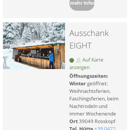
mehr Infos
Ausschank
EIGHT
Auf Karte
anzeigen
Öffnungszeiten:
Winter
geöffnet:
Weihnachtsferien,
Faschingsferien, beim
Nachtrodeln und
immer Wochenende
Ort
39049 Rosskopf
Tel. Hütte
+39 0472