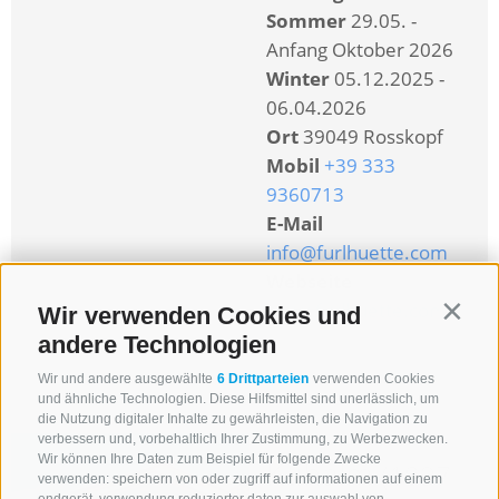
Sommer
29.05. -
Anfang Oktober 2026
Winter
05.12.2025 -
06.04.2026
Ort
39049 Rosskopf
Mobil
+39 333
9360713
E-Mail
info@furlhuette.com
Webseite
www.furlhuette.com
Wir verwenden Cookies und
Contin
andere Technologien
mehr Infos
Wir und andere ausgewählte
6 Drittparteien
verwenden Cookies
und ähnliche Technologien. Diese Hilfsmittel sind unerlässlich, um
die Nutzung digitaler Inhalte zu gewährleisten, die Navigation zu
verbessern und, vorbehaltlich Ihrer Zustimmung, zu Werbezwecken.
Wir können Ihre Daten zum Beispiel für folgende Zwecke
Kuhalm
(1897
verwenden: speichern von oder zugriff auf informationen auf einem