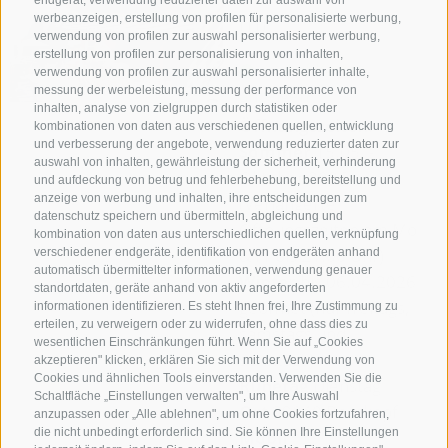
endgerät, verwendung reduzierter daten zur auswahl von
m)
werbeanzeigen, erstellung von profilen für personalisierte werbung,
verwendung von profilen zur auswahl personalisierter werbung,
erstellung von profilen zur personalisierung von inhalten,
Auf Karte
verwendung von profilen zur auswahl personalisierter inhalte,
messung der werbeleistung, messung der performance von
anzeigen
inhalten, analyse von zielgruppen durch statistiken oder
Öffnungszeiten:
kombinationen von daten aus verschiedenen quellen, entwicklung
und verbesserung der angebote, verwendung reduzierter daten zur
Sommer
15.05. -
auswahl von inhalten, gewährleistung der sicherheit, verhinderung
Oktober 2026
und aufdeckung von betrug und fehlerbehebung, bereitstellung und
anzeige von werbung und inhalten, ihre entscheidungen zum
(Verlängerte
datenschutz speichern und übermitteln, abgleichung und
Öffnungszeiten am Mo
kombination von daten aus unterschiedlichen quellen, verknüpfung
& Fr bis 21:00 Uhr)
verschiedener endgeräte, identifikation von endgeräten anhand
automatisch übermittelter informationen, verwendung genauer
Winter
bis 06.04.2026
standortdaten, geräte anhand von aktiv angeforderten
geöffnet (nur freitags,
informationen identifizieren. Es steht Ihnen frei, Ihre Zustimmung zu
erteilen, zu verweigern oder zu widerrufen, ohne dass dies zu
samstags und
wesentlichen Einschränkungen führt. Wenn Sie auf „Cookies
sonntags)
akzeptieren" klicken, erklären Sie sich mit der Verwendung von
Cookies und ähnlichen Tools einverstanden. Verwenden Sie die
Ruhetag
Dienstag
Schaltfläche „Einstellungen verwalten", um Ihre Auswahl
Ort
39040 Rosskopf
anzupassen oder „Alle ablehnen", um ohne Cookies fortzufahren,
die nicht unbedingt erforderlich sind. Sie können Ihre Einstellungen
Mobil
+39 333 873