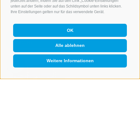
jederzeit ändern, indem Sie auf den Link „Cookie-Einstellungen"
9673
unten auf der Seite oder auf das Schildsymbol unten links klicken.
E-Mail
Ihre Einstellungen gelten nur für das verwendete Gerät.
guenther_84@hotmail.co
OK
mehr Infos
Alle ablehnen
Weitere Informationen
Restaurant
Suche
anzeigen
QUICKLINK
BIWAK
(974 m)
Auf Karte
anzeigen
Ruhetag
Montag
Ort
39049 Sterzing /
Rosskopf Talstation
Tel. Haus
+39 0472