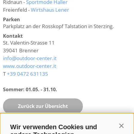
Ridnaun -
Sportmode Haller
Freienfeld -
Wirtshaus Lener
Parken
Parkplatz an der Rosskopf Talstation in Sterzing.
Kontakt
St. Valentin-Strasse 11
39041
Brenner
info@outdoor-center.it
www.outdoor-center.it
T
+39 0472 631135
Sommer:
01.05. - 31.10.
Zurück zur Übersicht
Wir verwenden Cookies und
Contin