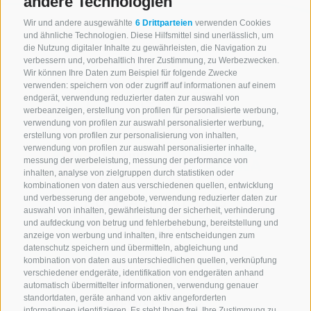
andere Technologien
Wir und andere ausgewählte
6 Drittparteien
verwenden Cookies
und ähnliche Technologien. Diese Hilfsmittel sind unerlässlich, um
die Nutzung digitaler Inhalte zu gewährleisten, die Navigation zu
verbessern und, vorbehaltlich Ihrer Zustimmung, zu Werbezwecken.
Wir können Ihre Daten zum Beispiel für folgende Zwecke
verwenden: speichern von oder zugriff auf informationen auf einem
endgerät, verwendung reduzierter daten zur auswahl von
werbeanzeigen, erstellung von profilen für personalisierte werbung,
verwendung von profilen zur auswahl personalisierter werbung,
erstellung von profilen zur personalisierung von inhalten,
verwendung von profilen zur auswahl personalisierter inhalte,
messung der werbeleistung, messung der performance von
inhalten, analyse von zielgruppen durch statistiken oder
kombinationen von daten aus verschiedenen quellen, entwicklung
KONTAKTIERE UNS
und verbesserung der angebote, verwendung reduzierter daten zur
auswahl von inhalten, gewährleistung der sicherheit, verhinderung
und aufdeckung von betrug und fehlerbehebung, bereitstellung und
+39 0472 765 521
anzeige von werbung und inhalten, ihre entscheidungen zum
info@rosskopf.com
datenschutz speichern und übermitteln, abgleichung und
kombination von daten aus unterschiedlichen quellen, verknüpfung
verschiedener endgeräte, identifikation von endgeräten anhand
automatisch übermittelter informationen, verwendung genauer
standortdaten, geräte anhand von aktiv angeforderten
NEWSLETTER
informationen identifizieren. Es steht Ihnen frei, Ihre Zustimmung zu