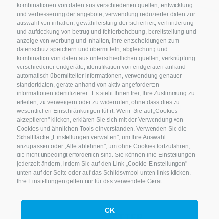
kombinationen von daten aus verschiedenen quellen, entwicklung
und verbesserung der angebote, verwendung reduzierter daten zur
auswahl von inhalten, gewährleistung der sicherheit, verhinderung
und aufdeckung von betrug und fehlerbehebung, bereitstellung und
anzeige von werbung und inhalten, ihre entscheidungen zum
datenschutz speichern und übermitteln, abgleichung und
kombination von daten aus unterschiedlichen quellen, verknüpfung
verschiedener endgeräte, identifikation von endgeräten anhand
automatisch übermittelter informationen, verwendung genauer
standortdaten, geräte anhand von aktiv angeforderten
informationen identifizieren. Es steht Ihnen frei, Ihre Zustimmung zu
erteilen, zu verweigern oder zu widerrufen, ohne dass dies zu
wesentlichen Einschränkungen führt. Wenn Sie auf „Cookies
akzeptieren" klicken, erklären Sie sich mit der Verwendung von
Cookies und ähnlichen Tools einverstanden. Verwenden Sie die
Schaltfläche „Einstellungen verwalten", um Ihre Auswahl
KONTAKTIERE UNS
anzupassen oder „Alle ablehnen", um ohne Cookies fortzufahren,
die nicht unbedingt erforderlich sind. Sie können Ihre Einstellungen
+39 0472 765 521
jederzeit ändern, indem Sie auf den Link „Cookie-Einstellungen"
unten auf der Seite oder auf das Schildsymbol unten links klicken.
info@rosskopf.com
Ihre Einstellungen gelten nur für das verwendete Gerät.
OK
NEWSLETTER