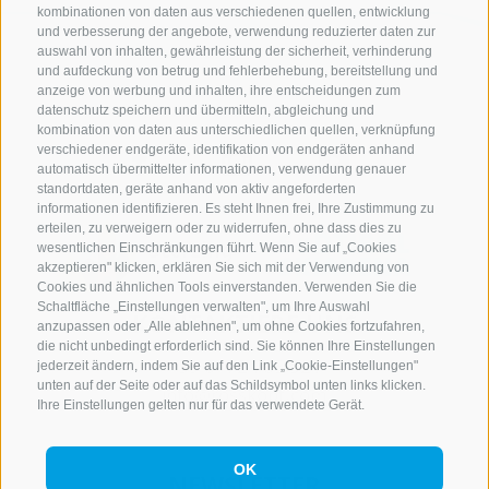
kombinationen von daten aus verschiedenen quellen, entwicklung
und verbesserung der angebote, verwendung reduzierter daten zur
auswahl von inhalten, gewährleistung der sicherheit, verhinderung
und aufdeckung von betrug und fehlerbehebung, bereitstellung und
anzeige von werbung und inhalten, ihre entscheidungen zum
datenschutz speichern und übermitteln, abgleichung und
kombination von daten aus unterschiedlichen quellen, verknüpfung
verschiedener endgeräte, identifikation von endgeräten anhand
automatisch übermittelter informationen, verwendung genauer
standortdaten, geräte anhand von aktiv angeforderten
informationen identifizieren. Es steht Ihnen frei, Ihre Zustimmung zu
erteilen, zu verweigern oder zu widerrufen, ohne dass dies zu
wesentlichen Einschränkungen führt. Wenn Sie auf „Cookies
akzeptieren" klicken, erklären Sie sich mit der Verwendung von
Cookies und ähnlichen Tools einverstanden. Verwenden Sie die
Schaltfläche „Einstellungen verwalten", um Ihre Auswahl
KONTAKTIERE UNS
anzupassen oder „Alle ablehnen", um ohne Cookies fortzufahren,
die nicht unbedingt erforderlich sind. Sie können Ihre Einstellungen
+39 0472 765 521
jederzeit ändern, indem Sie auf den Link „Cookie-Einstellungen"
unten auf der Seite oder auf das Schildsymbol unten links klicken.
info@rosskopf.com
Ihre Einstellungen gelten nur für das verwendete Gerät.
OK
NEWSLETTER