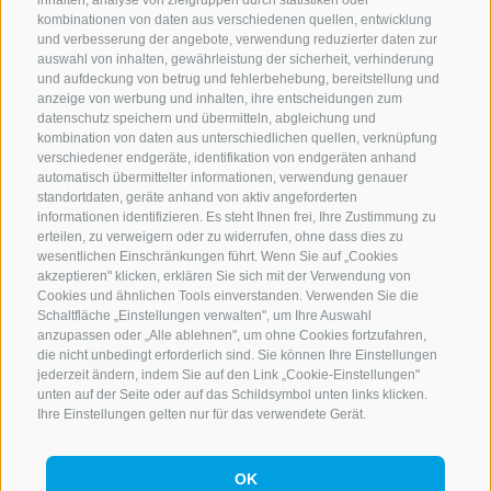
inhalten, analyse von zielgruppen durch statistiken oder
kombinationen von daten aus verschiedenen quellen, entwicklung
und verbesserung der angebote, verwendung reduzierter daten zur
auswahl von inhalten, gewährleistung der sicherheit, verhinderung
und aufdeckung von betrug und fehlerbehebung, bereitstellung und
anzeige von werbung und inhalten, ihre entscheidungen zum
datenschutz speichern und übermitteln, abgleichung und
kombination von daten aus unterschiedlichen quellen, verknüpfung
verschiedener endgeräte, identifikation von endgeräten anhand
automatisch übermittelter informationen, verwendung genauer
standortdaten, geräte anhand von aktiv angeforderten
informationen identifizieren. Es steht Ihnen frei, Ihre Zustimmung zu
erteilen, zu verweigern oder zu widerrufen, ohne dass dies zu
wesentlichen Einschränkungen führt. Wenn Sie auf „Cookies
akzeptieren" klicken, erklären Sie sich mit der Verwendung von
Cookies und ähnlichen Tools einverstanden. Verwenden Sie die
Schaltfläche „Einstellungen verwalten", um Ihre Auswahl
anzupassen oder „Alle ablehnen", um ohne Cookies fortzufahren,
die nicht unbedingt erforderlich sind. Sie können Ihre Einstellungen
jederzeit ändern, indem Sie auf den Link „Cookie-Einstellungen"
unten auf der Seite oder auf das Schildsymbol unten links klicken.
KONTAKTIERE UNS
Ihre Einstellungen gelten nur für das verwendete Gerät.
+39 0472 765 521
info@rosskopf.com
OK