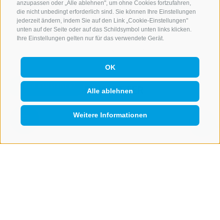
anzupassen oder „Alle ablehnen", um ohne Cookies fortzufahren,
die nicht unbedingt erforderlich sind. Sie können Ihre Einstellungen
KONTAKTIERE UNS
jederzeit ändern, indem Sie auf den Link „Cookie-Einstellungen"
unten auf der Seite oder auf das Schildsymbol unten links klicken.
+39 0472 765 521
Ihre Einstellungen gelten nur für das verwendete Gerät.
info@rosskopf.com
OK
NEWSLETTER
Alle ablehnen
Bleib am Laufenden
Weitere Informationen
QUICKLINK
Newsletter Anmelden