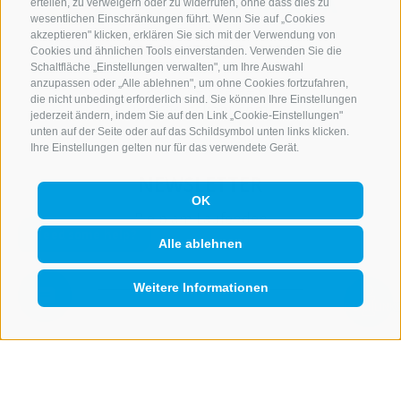
erteilen, zu verweigern oder zu widerrufen, ohne dass dies zu
wesentlichen Einschränkungen führt. Wenn Sie auf „Cookies
akzeptieren" klicken, erklären Sie sich mit der Verwendung von
KONTAKTIERE UNS
Cookies und ähnlichen Tools einverstanden. Verwenden Sie die
Schaltfläche „Einstellungen verwalten", um Ihre Auswahl
+39 0472 765 521
anzupassen oder „Alle ablehnen", um ohne Cookies fortzufahren,
die nicht unbedingt erforderlich sind. Sie können Ihre Einstellungen
info@rosskopf.com
jederzeit ändern, indem Sie auf den Link „Cookie-Einstellungen"
unten auf der Seite oder auf das Schildsymbol unten links klicken.
Ihre Einstellungen gelten nur für das verwendete Gerät.
NEWSLETTER
OK
Bleib am Laufenden
Alle ablehnen
Weitere Informationen
QUICKLINK
Newsletter Anmelden