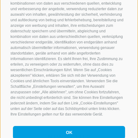
kombinationen von daten aus verschiedenen quellen, entwicklung
und verbesserung der angebote, verwendung reduzierter daten zur
auswahl von inhalten, gewährleistung der sicherheit, verhinderung
und aufdeckung von betrug und fehlerbehebung, bereitstellung und
anzeige von werbung und inhalten, ihre entscheidungen zum
datenschutz speichern und übermitteln, abgleichung und
kombination von daten aus unterschiedlichen quellen, verknüpfung
verschiedener endgeräte, identifikation von endgeräten anhand
automatisch übermittelter informationen, verwendung genauer
standortdaten, geräte anhand von aktiv angeforderten
informationen identifizieren. Es steht Ihnen frei, Ihre Zustimmung zu
erteilen, zu verweigern oder zu widerrufen, ohne dass dies zu
wesentlichen Einschränkungen führt. Wenn Sie auf „Cookies
akzeptieren" klicken, erklären Sie sich mit der Verwendung von
Cookies und ähnlichen Tools einverstanden. Verwenden Sie die
Schaltfläche „Einstellungen verwalten", um Ihre Auswahl
KONTAKTIERE UNS
anzupassen oder „Alle ablehnen", um ohne Cookies fortzufahren,
die nicht unbedingt erforderlich sind. Sie können Ihre Einstellungen
+39 0472 765 521
jederzeit ändern, indem Sie auf den Link „Cookie-Einstellungen"
unten auf der Seite oder auf das Schildsymbol unten links klicken.
info@rosskopf.com
Ihre Einstellungen gelten nur für das verwendete Gerät.
OK
NEWSLETTER