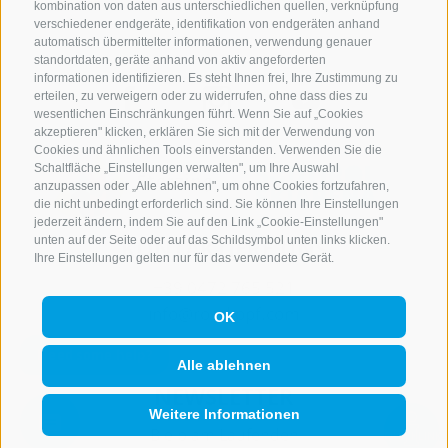
kombination von daten aus unterschiedlichen quellen, verknüpfung
verschiedener endgeräte, identifikation von endgeräten anhand
automatisch übermittelter informationen, verwendung genauer
standortdaten, geräte anhand von aktiv angeforderten
informationen identifizieren. Es steht Ihnen frei, Ihre Zustimmung zu
erteilen, zu verweigern oder zu widerrufen, ohne dass dies zu
wesentlichen Einschränkungen führt. Wenn Sie auf „Cookies
akzeptieren" klicken, erklären Sie sich mit der Verwendung von
Cookies und ähnlichen Tools einverstanden. Verwenden Sie die
Schaltfläche „Einstellungen verwalten", um Ihre Auswahl
anzupassen oder „Alle ablehnen", um ohne Cookies fortzufahren,
die nicht unbedingt erforderlich sind. Sie können Ihre Einstellungen
jederzeit ändern, indem Sie auf den Link „Cookie-Einstellungen"
KONTAKTIERE UNS
unten auf der Seite oder auf das Schildsymbol unten links klicken.
Ihre Einstellungen gelten nur für das verwendete Gerät.
+39 0472 765 521
info@rosskopf.com
OK
Alle ablehnen
NEWSLETTER
Weitere Informationen
Bleib am Laufenden
QUICKLINK