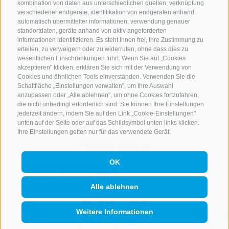
kombination von daten aus unterschiedlichen quellen, verknüpfung
verschiedener endgeräte, identifikation von endgeräten anhand
automatisch übermittelter informationen, verwendung genauer
standortdaten, geräte anhand von aktiv angeforderten
informationen identifizieren. Es steht Ihnen frei, Ihre Zustimmung zu
erteilen, zu verweigern oder zu widerrufen, ohne dass dies zu
wesentlichen Einschränkungen führt. Wenn Sie auf „Cookies
akzeptieren" klicken, erklären Sie sich mit der Verwendung von
Cookies und ähnlichen Tools einverstanden. Verwenden Sie die
Schaltfläche „Einstellungen verwalten", um Ihre Auswahl
anzupassen oder „Alle ablehnen", um ohne Cookies fortzufahren,
die nicht unbedingt erforderlich sind. Sie können Ihre Einstellungen
jederzeit ändern, indem Sie auf den Link „Cookie-Einstellungen"
KONTAKTIERE UNS
unten auf der Seite oder auf das Schildsymbol unten links klicken.
Ihre Einstellungen gelten nur für das verwendete Gerät.
+39 0472 765 521
info@rosskopf.com
OK
Alle ablehnen
NEWSLETTER
Weitere Informationen
Bleib am Laufenden
QUICKLINK