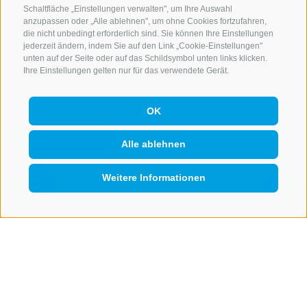
Schaltfläche „Einstellungen verwalten", um Ihre Auswahl
anzupassen oder „Alle ablehnen", um ohne Cookies fortzufahren,
die nicht unbedingt erforderlich sind. Sie können Ihre Einstellungen
KONTAKTIERE UNS
jederzeit ändern, indem Sie auf den Link „Cookie-Einstellungen"
unten auf der Seite oder auf das Schildsymbol unten links klicken.
+39 0472 765 521
Ihre Einstellungen gelten nur für das verwendete Gerät.
info@rosskopf.com
OK
NEWSLETTER
Alle ablehnen
Bleib am Laufenden
Weitere Informationen
QUICKLINK
Newsletter Anmelden