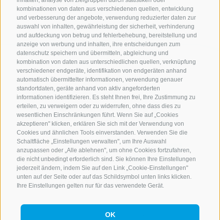
inhalten, analyse von zielgruppen durch statistiken oder
kombinationen von daten aus verschiedenen quellen, entwicklung
und verbesserung der angebote, verwendung reduzierter daten zur
auswahl von inhalten, gewährleistung der sicherheit, verhinderung
und aufdeckung von betrug und fehlerbehebung, bereitstellung und
anzeige von werbung und inhalten, ihre entscheidungen zum
datenschutz speichern und übermitteln, abgleichung und
kombination von daten aus unterschiedlichen quellen, verknüpfung
verschiedener endgeräte, identifikation von endgeräten anhand
automatisch übermittelter informationen, verwendung genauer
standortdaten, geräte anhand von aktiv angeforderten
informationen identifizieren. Es steht Ihnen frei, Ihre Zustimmung zu
erteilen, zu verweigern oder zu widerrufen, ohne dass dies zu
wesentlichen Einschränkungen führt. Wenn Sie auf „Cookies
akzeptieren" klicken, erklären Sie sich mit der Verwendung von
Cookies und ähnlichen Tools einverstanden. Verwenden Sie die
Schaltfläche „Einstellungen verwalten", um Ihre Auswahl
anzupassen oder „Alle ablehnen", um ohne Cookies fortzufahren,
die nicht unbedingt erforderlich sind. Sie können Ihre Einstellungen
jederzeit ändern, indem Sie auf den Link „Cookie-Einstellungen"
unten auf der Seite oder auf das Schildsymbol unten links klicken.
KONTAKTIERE UNS
Ihre Einstellungen gelten nur für das verwendete Gerät.
+39 0472 765 521
info@rosskopf.com
OK