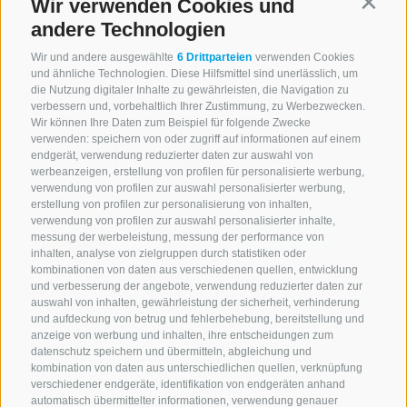
Wir verwenden Cookies und
Contin
andere Technologien
Wir und andere ausgewählte
6 Drittparteien
verwenden Cookies
und ähnliche Technologien. Diese Hilfsmittel sind unerlässlich, um
die Nutzung digitaler Inhalte zu gewährleisten, die Navigation zu
verbessern und, vorbehaltlich Ihrer Zustimmung, zu Werbezwecken.
Wir können Ihre Daten zum Beispiel für folgende Zwecke
verwenden: speichern von oder zugriff auf informationen auf einem
endgerät, verwendung reduzierter daten zur auswahl von
werbeanzeigen, erstellung von profilen für personalisierte werbung,
verwendung von profilen zur auswahl personalisierter werbung,
erstellung von profilen zur personalisierung von inhalten,
verwendung von profilen zur auswahl personalisierter inhalte,
messung der werbeleistung, messung der performance von
inhalten, analyse von zielgruppen durch statistiken oder
kombinationen von daten aus verschiedenen quellen, entwicklung
KONTAKTIERE UNS
und verbesserung der angebote, verwendung reduzierter daten zur
auswahl von inhalten, gewährleistung der sicherheit, verhinderung
und aufdeckung von betrug und fehlerbehebung, bereitstellung und
+39 0472 765 521
anzeige von werbung und inhalten, ihre entscheidungen zum
info@rosskopf.com
datenschutz speichern und übermitteln, abgleichung und
kombination von daten aus unterschiedlichen quellen, verknüpfung
verschiedener endgeräte, identifikation von endgeräten anhand
automatisch übermittelter informationen, verwendung genauer