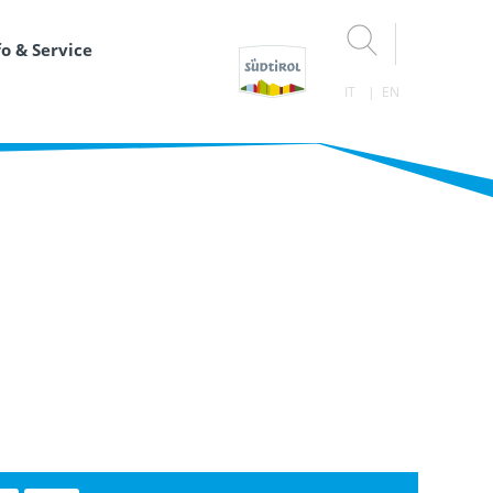
fo & Service
IT
EN