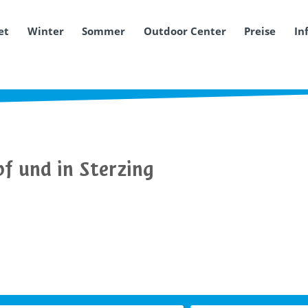
et
Winter
Sommer
Outdoor Center
Preise
In
f und in Sterzing