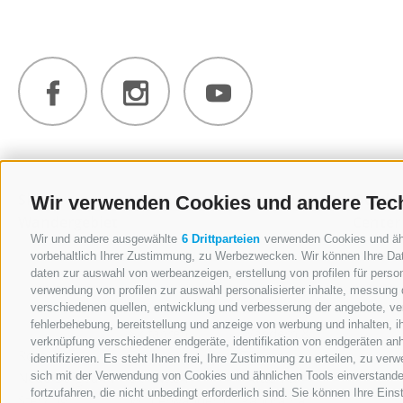
Ski- &
Winter
Sommer
Outdo
Wir verwenden Cookies und andere Tec
Wandergebiet
Center
Wir und andere ausgewählte
6 Drittparteien
verwenden Cookies und ähnl
vorbehaltlich Ihrer Zustimmung, zu Werbezwecken. Wir können Ihre Dat
daten zur auswahl von werbeanzeigen, erstellung von profilen für person
verwendung von profilen zur auswahl personalisierter inhalte, messung
verschiedenen quellen, entwicklung und verbesserung der angebote, ver
fehlerbehebung, bereitstellung und anzeige von werbung und inhalten, 
Skifahren
Wandern &
verknüpfung verschiedener endgeräte, identifikation von endgeräten an
Rosskopf
Rodeln
Touren
identifizieren. Es steht Ihnen frei, Ihre Zustimmung zu erteilen, zu ve
Neue Bergbahn
Skihütten
Hütten &
sich mit der Verwendung von Cookies und ähnlichen Tools einverstande
fortzufahren, die nicht unbedingt erforderlich sind. Sie können Ihre Ein
Sterzing
Winterwandern
Panorama