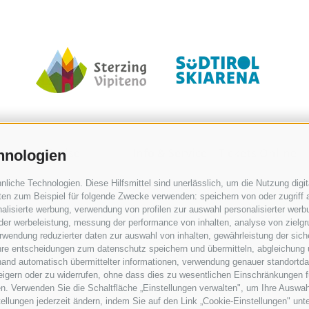
or
Preise
Info & Service
Tickets Online
hnologien
iche Technologien. Diese Hilfsmittel sind unerlässlich, um die Nutzung digita
en zum Beispiel für folgende Zwecke verwenden: speichern von oder zugriff a
alisierte werbung, verwendung von profilen zur auswahl personalisierter werbun
 der werbeleistung, messung der performance von inhalten, analyse von zielg
wendung reduzierter daten zur auswahl von inhalten, gewährleistung der sich
ihre entscheidungen zum datenschutz speichern und übermitteln, abgleichung 
Öffnungszeiten
Tickets online
hand automatisch übermittelter informationen, verwendung genauer standortda
Wetter
kaufen
rweigern oder zu widerrufen, ohne dass dies zu wesentlichen Einschränkungen f
Webcams
Unterkunft
n. Verwenden Sie die Schaltfläche „Einstellungen verwalten", um Ihre Auswa
stellungen jederzeit ändern, indem Sie auf den Link „Cookie-Einstellungen" unt
360° Tour
suchen