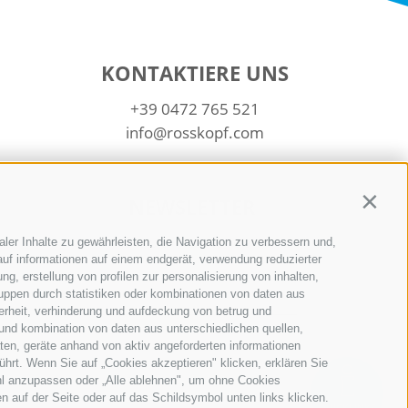
KONTAKTIERE UNS
+39 0472 765 521
info@rosskopf.com
NEWSLETTER
Contin
Bleib am Laufenden
ler Inhalte zu gewährleisten, die Navigation zu verbessern und,
uf informationen auf einem endgerät, verwendung reduzierter
g, erstellung von profilen zur personalisierung von inhalten,
ruppen durch statistiken oder kombinationen von daten aus
erheit, verhinderung und aufdeckung von betrug und
und kombination von daten aus unterschiedlichen quellen,
ten, geräte anhand von aktiv angeforderten informationen
ührt. Wenn Sie auf „Cookies akzeptieren" klicken, erklären Sie
Newsletter Anmelden
hl anzupassen oder „Alle ablehnen", um ohne Cookies
en auf der Seite oder auf das Schildsymbol unten links klicken.
QUICKLINKS