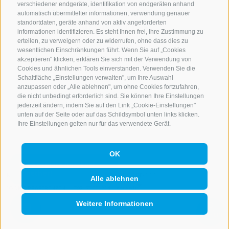
verschiedener endgeräte, identifikation von endgeräten anhand
automatisch übermittelter informationen, verwendung genauer
standortdaten, geräte anhand von aktiv angeforderten
NEWSLETTER
informationen identifizieren. Es steht Ihnen frei, Ihre Zustimmung zu
erteilen, zu verweigern oder zu widerrufen, ohne dass dies zu
Bleib am Laufenden
wesentlichen Einschränkungen führt. Wenn Sie auf „Cookies
akzeptieren" klicken, erklären Sie sich mit der Verwendung von
Cookies und ähnlichen Tools einverstanden. Verwenden Sie die
Schaltfläche „Einstellungen verwalten", um Ihre Auswahl
anzupassen oder „Alle ablehnen", um ohne Cookies fortzufahren,
die nicht unbedingt erforderlich sind. Sie können Ihre Einstellungen
jederzeit ändern, indem Sie auf den Link „Cookie-Einstellungen"
unten auf der Seite oder auf das Schildsymbol unten links klicken.
Newsletter Anmelden
Ihre Einstellungen gelten nur für das verwendete Gerät.
OK
IMPRESSUM
SITEMAP
COOKIE-RICHTLINIE
PRIVACY
Alle ablehnen
COOKIE PRÄFERENZEN
IT02473060214
Weitere Informationen
QUICKLINK