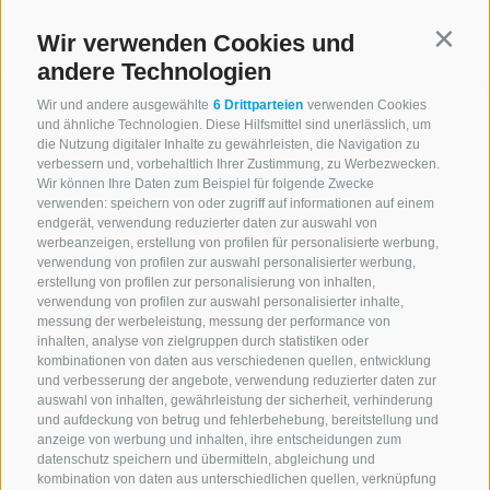
Wir verwenden Cookies und
Contin
andere Technologien
Wir und andere ausgewählte
6 Drittparteien
verwenden Cookies
und ähnliche Technologien. Diese Hilfsmittel sind unerlässlich, um
die Nutzung digitaler Inhalte zu gewährleisten, die Navigation zu
verbessern und, vorbehaltlich Ihrer Zustimmung, zu Werbezwecken.
Wir können Ihre Daten zum Beispiel für folgende Zwecke
verwenden: speichern von oder zugriff auf informationen auf einem
endgerät, verwendung reduzierter daten zur auswahl von
werbeanzeigen, erstellung von profilen für personalisierte werbung,
verwendung von profilen zur auswahl personalisierter werbung,
erstellung von profilen zur personalisierung von inhalten,
verwendung von profilen zur auswahl personalisierter inhalte,
messung der werbeleistung, messung der performance von
inhalten, analyse von zielgruppen durch statistiken oder
kombinationen von daten aus verschiedenen quellen, entwicklung
KONTAKTIERE UNS
und verbesserung der angebote, verwendung reduzierter daten zur
auswahl von inhalten, gewährleistung der sicherheit, verhinderung
und aufdeckung von betrug und fehlerbehebung, bereitstellung und
+39 0472 765 521
anzeige von werbung und inhalten, ihre entscheidungen zum
info@rosskopf.com
datenschutz speichern und übermitteln, abgleichung und
kombination von daten aus unterschiedlichen quellen, verknüpfung