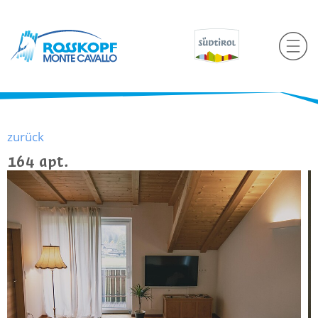
zurück
164 apt.