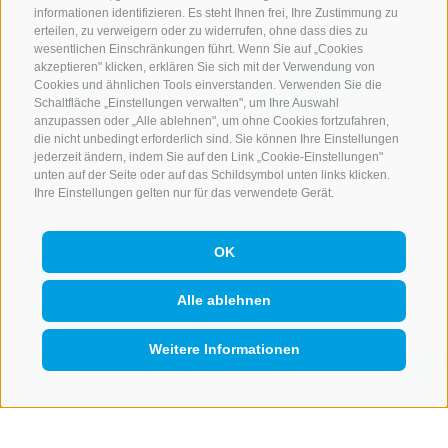
informationen identifizieren. Es steht Ihnen frei, Ihre Zustimmung zu
erteilen, zu verweigern oder zu widerrufen, ohne dass dies zu
wesentlichen Einschränkungen führt. Wenn Sie auf „Cookies
akzeptieren" klicken, erklären Sie sich mit der Verwendung von
Cookies und ähnlichen Tools einverstanden. Verwenden Sie die
Schaltfläche „Einstellungen verwalten", um Ihre Auswahl
anzupassen oder „Alle ablehnen", um ohne Cookies fortzufahren,
die nicht unbedingt erforderlich sind. Sie können Ihre Einstellungen
KONTAKTIERE UNS
jederzeit ändern, indem Sie auf den Link „Cookie-Einstellungen"
unten auf der Seite oder auf das Schildsymbol unten links klicken.
+39 0472 765 521
Ihre Einstellungen gelten nur für das verwendete Gerät.
info@rosskopf.com
OK
NEWSLETTER
Alle ablehnen
Bleib am Laufenden
Weitere Informationen
QUICKLINK