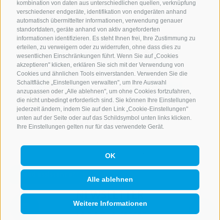
kombination von daten aus unterschiedlichen quellen, verknüpfung
verschiedener endgeräte, identifikation von endgeräten anhand
automatisch übermittelter informationen, verwendung genauer
standortdaten, geräte anhand von aktiv angeforderten
informationen identifizieren. Es steht Ihnen frei, Ihre Zustimmung zu
erteilen, zu verweigern oder zu widerrufen, ohne dass dies zu
wesentlichen Einschränkungen führt. Wenn Sie auf „Cookies
akzeptieren" klicken, erklären Sie sich mit der Verwendung von
Cookies und ähnlichen Tools einverstanden. Verwenden Sie die
Schaltfläche „Einstellungen verwalten", um Ihre Auswahl
anzupassen oder „Alle ablehnen", um ohne Cookies fortzufahren,
die nicht unbedingt erforderlich sind. Sie können Ihre Einstellungen
jederzeit ändern, indem Sie auf den Link „Cookie-Einstellungen"
KONTAKTIERE UNS
unten auf der Seite oder auf das Schildsymbol unten links klicken.
Ihre Einstellungen gelten nur für das verwendete Gerät.
+39 0472 765 521
info@rosskopf.com
OK
Alle ablehnen
NEWSLETTER
Weitere Informationen
Bleib am Laufenden
QUICKLINK