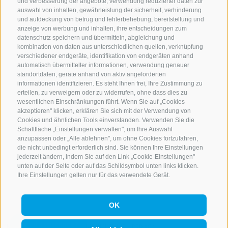
KONTAKTIERE UNS
und verbesserung der angebote, verwendung reduzierter daten zur
auswahl von inhalten, gewährleistung der sicherheit, verhinderung
und aufdeckung von betrug und fehlerbehebung, bereitstellung und
+39 0472 765 521
anzeige von werbung und inhalten, ihre entscheidungen zum
info@rosskopf.com
datenschutz speichern und übermitteln, abgleichung und
kombination von daten aus unterschiedlichen quellen, verknüpfung
verschiedener endgeräte, identifikation von endgeräten anhand
automatisch übermittelter informationen, verwendung genauer
standortdaten, geräte anhand von aktiv angeforderten
NEWSLETTER
informationen identifizieren. Es steht Ihnen frei, Ihre Zustimmung zu
erteilen, zu verweigern oder zu widerrufen, ohne dass dies zu
Bleib am Laufenden
wesentlichen Einschränkungen führt. Wenn Sie auf „Cookies
akzeptieren" klicken, erklären Sie sich mit der Verwendung von
Cookies und ähnlichen Tools einverstanden. Verwenden Sie die
Schaltfläche „Einstellungen verwalten", um Ihre Auswahl
anzupassen oder „Alle ablehnen", um ohne Cookies fortzufahren,
die nicht unbedingt erforderlich sind. Sie können Ihre Einstellungen
jederzeit ändern, indem Sie auf den Link „Cookie-Einstellungen"
unten auf der Seite oder auf das Schildsymbol unten links klicken.
Newsletter Anmelden
Ihre Einstellungen gelten nur für das verwendete Gerät.
OK
IMPRESSUM
SITEMAP
COOKIE-RICHTLINIE
PRIVACY