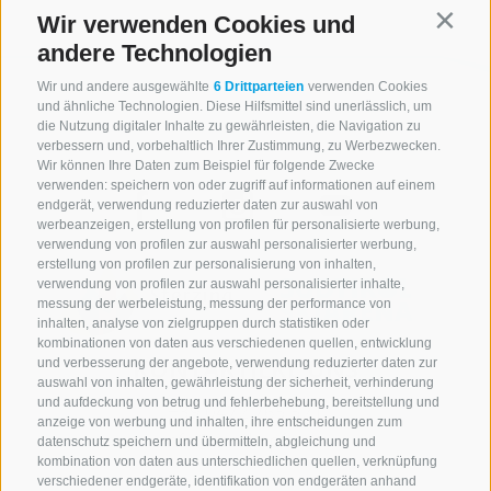
Wir verwenden Cookies und
Contin
andere Technologien
Wir und andere ausgewählte
6 Drittparteien
verwenden Cookies
und ähnliche Technologien. Diese Hilfsmittel sind unerlässlich, um
die Nutzung digitaler Inhalte zu gewährleisten, die Navigation zu
verbessern und, vorbehaltlich Ihrer Zustimmung, zu Werbezwecken.
Wir können Ihre Daten zum Beispiel für folgende Zwecke
verwenden: speichern von oder zugriff auf informationen auf einem
endgerät, verwendung reduzierter daten zur auswahl von
werbeanzeigen, erstellung von profilen für personalisierte werbung,
verwendung von profilen zur auswahl personalisierter werbung,
erstellung von profilen zur personalisierung von inhalten,
verwendung von profilen zur auswahl personalisierter inhalte,
messung der werbeleistung, messung der performance von
inhalten, analyse von zielgruppen durch statistiken oder
kombinationen von daten aus verschiedenen quellen, entwicklung
KONTAKTIERE UNS
und verbesserung der angebote, verwendung reduzierter daten zur
auswahl von inhalten, gewährleistung der sicherheit, verhinderung
und aufdeckung von betrug und fehlerbehebung, bereitstellung und
+39 0472 765 521
anzeige von werbung und inhalten, ihre entscheidungen zum
info@rosskopf.com
datenschutz speichern und übermitteln, abgleichung und
kombination von daten aus unterschiedlichen quellen, verknüpfung
verschiedener endgeräte, identifikation von endgeräten anhand