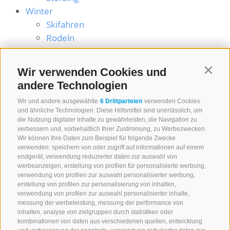
Winter
Skifahren
Rodeln
Skihütten
Winterwandern
Wir verwenden Cookies und
Contin
Sommer
andere Technologien
Wandern & Touren
Wir und andere ausgewählte
6 Drittparteien
verwenden Cookies
Hütten & Panorama
und ähnliche Technologien. Diese Hilfsmittel sind unerlässlich, um
Sommerrodelbahn
die Nutzung digitaler Inhalte zu gewährleisten, die Navigation zu
Spielplatz & RossyPark
verbessern und, vorbehaltlich Ihrer Zustimmung, zu Werbezwecken.
Wir können Ihre Daten zum Beispiel für folgende Zwecke
Rossy Walk
verwenden: speichern von oder zugriff auf informationen auf einem
Sonnenaufgang am Rosskopf
endgerät, verwendung reduzierter daten zur auswahl von
werbeanzeigen, erstellung von profilen für personalisierte werbung,
Wunschglocke & Panoramaschaukel
verwendung von profilen zur auswahl personalisierter werbung,
Outdoor Center
erstellung von profilen zur personalisierung von inhalten,
verwendung von profilen zur auswahl personalisierter inhalte,
Preise
messung der werbeleistung, messung der performance von
Info & Service
inhalten, analyse von zielgruppen durch statistiken oder
kombinationen von daten aus verschiedenen quellen, entwicklung
Öffnungszeiten