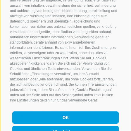
und verbesserung der angebote, verwendung reduzierter daten zur
Wetter
auswahl von inhalten, gewährleistung der sicherheit, verhinderung
Webcams
und aufdeckung von betrug und fehlerbehebung, bereitstellung und
anzeige von werbung und inhalten, ihre entscheidungen zum
360° Tour
datenschutz speichern und übermitteln, abgleichung und
Veranstaltungskalender
kombination von daten aus unterschiedlichen quellen, verknüpfung
verschiedener endgeräte, identifikation von endgeräten anhand
Downloads
automatisch übermittelter informationen, verwendung genauer
Kataloganfrage
standortdaten, geräte anhand von aktiv angeforderten
informationen identifizieren. Es steht Ihnen frei, Ihre Zustimmung zu
Anreise
erteilen, zu verweigern oder zu widerrufen, ohne dass dies zu
Tickets Online
wesentlichen Einschränkungen führt. Wenn Sie auf „Cookies
akzeptieren" klicken, erklären Sie sich mit der Verwendung von
Tickets online kaufen
Cookies und ähnlichen Tools einverstanden. Verwenden Sie die
Unterkunft suchen
Schaltfläche „Einstellungen verwalten", um Ihre Auswahl
Alle Unterkünfte
anzupassen oder „Alle ablehnen", um ohne Cookies fortzufahren,
die nicht unbedingt erforderlich sind. Sie können Ihre Einstellungen
activeCARD Sterzing
jederzeit ändern, indem Sie auf den Link „Cookie-Einstellungen"
Anreise
unten auf der Seite oder auf das Schildsymbol unten links klicken.
Ihre Einstellungen gelten nur für das verwendete Gerät.
Newsletter
Bleib am Laufenden
OK