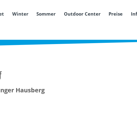
et
Winter
Sommer
Outdoor Center
Preise
In
f
inger Hausberg