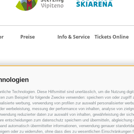
or
Preise
Info & Service
Tickets Online
hnologien
Öffnungszeiten
Tickets online
Wetter
kaufen
iche Technologien. Diese Hilfsmittel sind unerlässlich, um die Nutzung digita
Webcams
Unterkunft
en zum Beispiel für folgende Zwecke verwenden: speichern von oder zugriff a
360° Tour
suchen
alisierte werbung, verwendung von profilen zur auswahl personalisierter werbun
 der werbeleistung, messung der performance von inhalten, analyse von zielg
Veranstaltungskalender
Alle Unterkünfte
wendung reduzierter daten zur auswahl von inhalten, gewährleistung der sich
Downloads
activeCARD
ihre entscheidungen zum datenschutz speichern und übermitteln, abgleichung 
Kataloganfrage
Sterzing
hand automatisch übermittelter informationen, verwendung genauer standortda
rweigern oder zu widerrufen, ohne dass dies zu wesentlichen Einschränkungen f
Anreise
Anreise