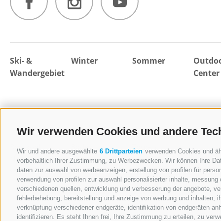
Ski- &
Winter
Sommer
Outdo
Wandergebiet
Center
Wir verwenden Cookies und andere Tec
Skifahren
Wandern &
Rosskopf
Rodeln
Touren
Wir und andere ausgewählte
6 Drittparteien
verwenden Cookies und ähnl
Neue Bergbahn
Skihütten
Hütten &
vorbehaltlich Ihrer Zustimmung, zu Werbezwecken. Wir können Ihre Dat
Sterzing
Winterwandern
Panorama
daten zur auswahl von werbeanzeigen, erstellung von profilen für person
verwendung von profilen zur auswahl personalisierter inhalte, messung
Sommerrodelbahn
verschiedenen quellen, entwicklung und verbesserung der angebote, ver
Spielplatz &
fehlerbehebung, bereitstellung und anzeige von werbung und inhalten, 
RossyPark
verknüpfung verschiedener endgeräte, identifikation von endgeräten an
identifizieren. Es steht Ihnen frei, Ihre Zustimmung zu erteilen, zu ve
Rossy Walk