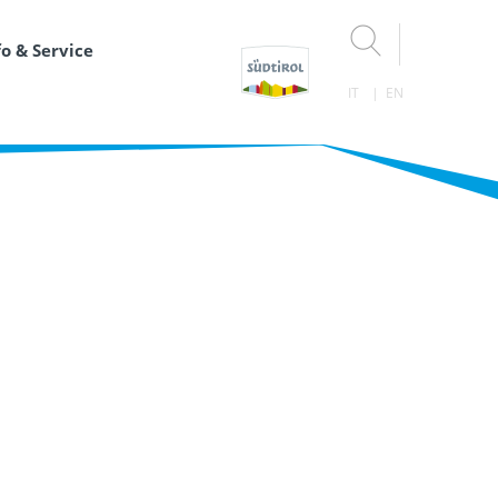
fo & Service
IT
EN