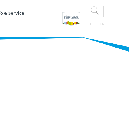
fo & Service
IT
EN