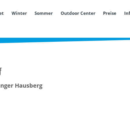
et
Winter
Sommer
Outdoor Center
Preise
In
f
inger Hausberg