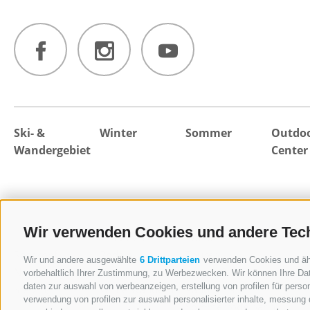
Ski- &
Winter
Sommer
Outdo
Wandergebiet
Center
Wir verwenden Cookies und andere Tec
Skifahren
Wandern &
Rosskopf
Rodeln
Touren
Wir und andere ausgewählte
6 Drittparteien
verwenden Cookies und ähnl
Neue Bergbahn
Skihütten
Hütten &
vorbehaltlich Ihrer Zustimmung, zu Werbezwecken. Wir können Ihre Dat
daten zur auswahl von werbeanzeigen, erstellung von profilen für person
Sterzing
Winterwandern
Panorama
verwendung von profilen zur auswahl personalisierter inhalte, messung
Sommerrodelbahn