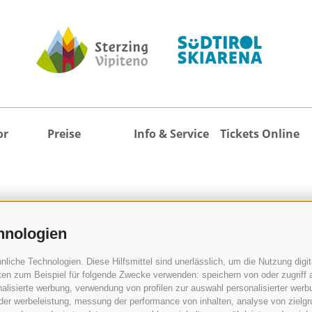
or
Preise
Info & Service
Tickets Online
hnologien
Öffnungszeiten
Tickets online
Wetter
kaufen
iche Technologien. Diese Hilfsmittel sind unerlässlich, um die Nutzung digita
Webcams
Unterkunft
en zum Beispiel für folgende Zwecke verwenden: speichern von oder zugriff a
alisierte werbung, verwendung von profilen zur auswahl personalisierter werbun
360° Tour
suchen
 der werbeleistung, messung der performance von inhalten, analyse von zielg
Veranstaltungskalender
Alle Unterkünfte