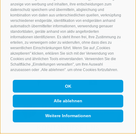
anzeige von werbung und inhalten, ihre entscheidungen zum
datenschutz speichern und übermitteln, abgleichung und
zurück
kombination von daten aus unterschiedlichen quellen, verknüpfung
verschiedener endgeräte, identifikation von endgeräten anhand
automatisch übermittelter informationen, verwendung genauer
standortdaten, geräte anhand von aktiv angeforderten
informationen identifizieren. Es steht Ihnen frei, Ihre Zustimmung zu
erteilen, zu verweigern oder zu widerrufen, ohne dass dies zu
wesentlichen Einschränkungen führt. Wenn Sie auf „Cookies
akzeptieren" klicken, erklären Sie sich mit der Verwendung von
Cookies und ähnlichen Tools einverstanden. Verwenden Sie die
Schaltfläche „Einstellungen verwalten", um Ihre Auswahl
anzupassen oder „Alle ablehnen", um ohne Cookies fortzufahren,
die nicht unbedingt erforderlich sind. Sie können Ihre Einstellungen
jederzeit ändern, indem Sie auf den Link „Cookie-Einstellungen"
OK
unten auf der Seite oder auf das Schildsymbol unten links klicken.
Ihre Einstellungen gelten nur für das verwendete Gerät.
Alle ablehnen
Weitere Informationen
QUICKLINK
KONTAKTIERE UNS