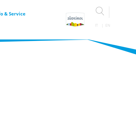
fo & Service
IT
EN