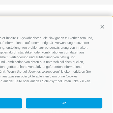
Contin
ler Inhalte zu gewährleisten, die Navigation zu verbessern und,
uf informationen auf einem endgerät, verwendung reduzierter
g, erstellung von profilen zur personalisierung von inhalten,
ruppen durch statistiken oder kombinationen von daten aus
erheit, verhinderung und aufdeckung von betrug und
und kombination von daten aus unterschiedlichen quellen,
ten, geräte anhand von aktiv angeforderten informationen
ührt. Wenn Sie auf „Cookies akzeptieren" klicken, erklären Sie
KONTAKTIERE UNS
hl anzupassen oder „Alle ablehnen", um ohne Cookies
en auf der Seite oder auf das Schildsymbol unten links klicken.
QUICKLINKS
+39 0472 765 521
info@rosskopf.com
OK
NEWSLETTER