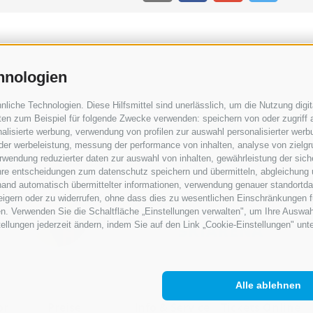
hnologien
iche Technologien. Diese Hilfsmittel sind unerlässlich, um die Nutzung digita
en zum Beispiel für folgende Zwecke verwenden: speichern von oder zugriff a
alisierte werbung, verwendung von profilen zur auswahl personalisierter werbun
 der werbeleistung, messung der performance von inhalten, analyse von zielg
wendung reduzierter daten zur auswahl von inhalten, gewährleistung der sich
ihre entscheidungen zum datenschutz speichern und übermitteln, abgleichung 
hand automatisch übermittelter informationen, verwendung genauer standortda
rweigern oder zu widerrufen, ohne dass dies zu wesentlichen Einschränkungen f
n. Verwenden Sie die Schaltfläche „Einstellungen verwalten", um Ihre Auswa
stellungen jederzeit ändern, indem Sie auf den Link „Cookie-Einstellungen" unt
Alle ablehnen
or
Preise
Info & Service
Tickets Online