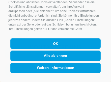
Cookies und ähnlichen Tools einverstanden. Verwenden Sie die
Schaltfläche „Einstellungen verwalten", um Ihre Auswahl
anzupassen oder „Alle ablehnen", um ohne Cookies fortzufahren,
die nicht unbedingt erforderlich sind. Sie können Ihre Einstellungen
jederzeit ändern, indem Sie auf den Link „Cookie-Einstellungen"
unten auf der Seite oder auf das Schildsymbol unten links klicken.
Ihre Einstellungen gelten nur für das verwendete Gerät.
OK
KONTAKTIERE UNS
Alle ablehnen
+39 0472 765 521
info@rosskopf.com
Weitere Informationen
QUICKLINK
NEWSLETTER
Bleib am Laufenden