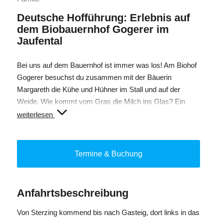
Deutsche Hofführung: Erlebnis auf
dem Biobauernhof Gogerer im
Jaufental
Bei uns auf dem Bauernhof ist immer was los! Am Biohof
Gogerer besuchst du zusammen mit der Bäuerin
Margareth die Kühe und Hühner im Stall und auf der
Weide. Wie kommt vom Gras die Milch ins Glas? Ein
Erlebnis für Groß und Klein. Du kannst bei den Tieren
weiterlesen
sein, sie streicheln und füttern - sei auch du dabei! Zum
Abschluss hast du die Möglichkeit, einige Produkte wie
Milch und Biojoghurt zu verkosten.
Termine & Buchung
ANMELDUNG NUR BIS 17:00 UHR DES VORTAGES
MÖGLICH!!
Anfahrtsbeschreibung
Von Sterzing kommend bis nach Gasteig, dort links in das