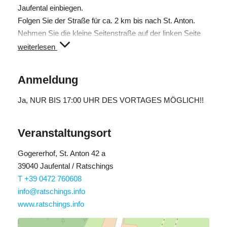
Jaufental einbiegen.
Folgen Sie der Straße für ca. 2 km bis nach St. Anton.
Nehmen Sie die kleine Seitenstraße auf der linken Seite
und folgen der Beschilderung Gogererhof für ca. 1 km bis
weiterlesen
zum Gogererhof.
Anmeldung
Ja
, NUR BIS 17:00 UHR DES VORTAGES MÖGLICH!!
Veranstaltungsort
Gogererhof, St. Anton 42 a
39040 Jaufental / Ratschings
T +39 0472 760608
info@ratschings.info
www.ratschings.info