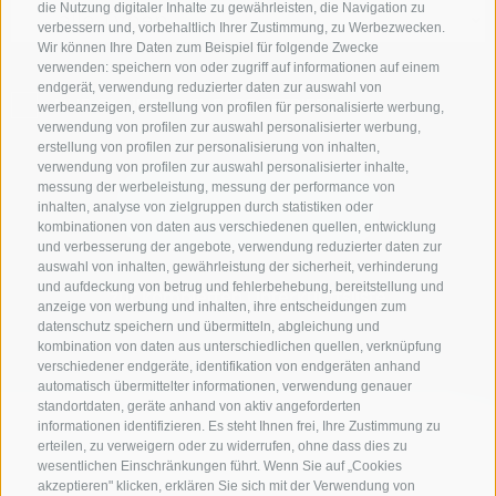
die Nutzung digitaler Inhalte zu gewährleisten, die Navigation zu
verbessern und, vorbehaltlich Ihrer Zustimmung, zu Werbezwecken.
Wir können Ihre Daten zum Beispiel für folgende Zwecke
verwenden: speichern von oder zugriff auf informationen auf einem
endgerät, verwendung reduzierter daten zur auswahl von
NUR ONLINE BUCHBARE BETRIEBE
werbeanzeigen, erstellung von profilen für personalisierte werbung,
verwendung von profilen zur auswahl personalisierter werbung,
erstellung von profilen zur personalisierung von inhalten,
verwendung von profilen zur auswahl personalisierter inhalte,
messung der werbeleistung, messung der performance von
Suche starten
inhalten, analyse von zielgruppen durch statistiken oder
kombinationen von daten aus verschiedenen quellen, entwicklung
und verbesserung der angebote, verwendung reduzierter daten zur
auswahl von inhalten, gewährleistung der sicherheit, verhinderung
und aufdeckung von betrug und fehlerbehebung, bereitstellung und
zur kompletten Unterkunftsliste
anzeige von werbung und inhalten, ihre entscheidungen zum
datenschutz speichern und übermitteln, abgleichung und
kombination von daten aus unterschiedlichen quellen, verknüpfung
verschiedener endgeräte, identifikation von endgeräten anhand
automatisch übermittelter informationen, verwendung genauer
standortdaten, geräte anhand von aktiv angeforderten
informationen identifizieren. Es steht Ihnen frei, Ihre Zustimmung zu
erteilen, zu verweigern oder zu widerrufen, ohne dass dies zu
wesentlichen Einschränkungen führt. Wenn Sie auf „Cookies
akzeptieren" klicken, erklären Sie sich mit der Verwendung von