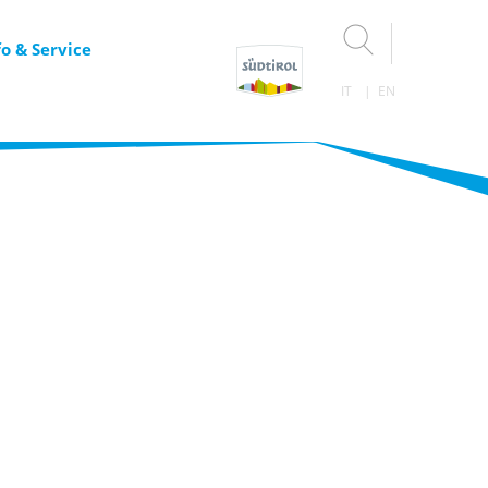
fo & Service
IT
EN