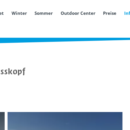
et
Winter
Sommer
Outdoor Center
Preise
In
osskopf