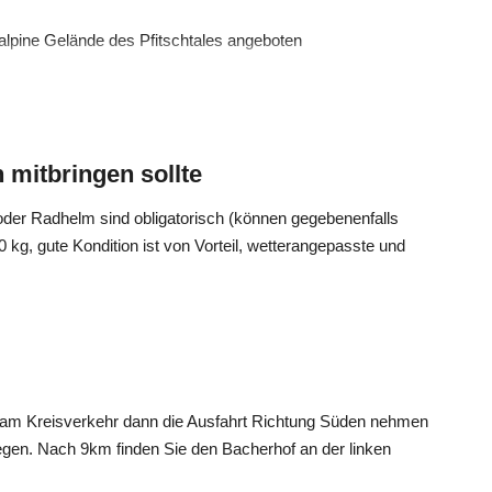
alpine Gelände des Pfitschtales angeboten
nchpaket
 geeignet (nicht für Kinder)
 mitbringen sollte
 oder Radhelm sind obligatorisch (können gegebenenfalls
rerlebnis und das Genussreite im Vordergrund steht.
 kg, gute Kondition ist von Vorteil, wetterangepasste und
t, da dieser Leistungs-abhängig ist.
, am Kreisverkehr dann die Ausfahrt Richtung Süden nehmen
egen. Nach 9km finden Sie den Bacherhof an der linken