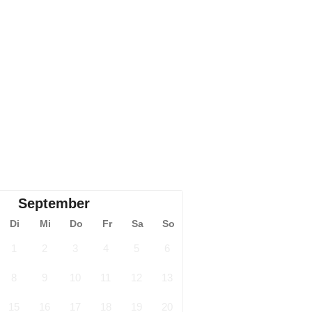
September
Di
Mi
Do
Fr
Sa
So
1
2
3
4
5
6
8
9
10
11
12
13
15
16
17
18
19
20