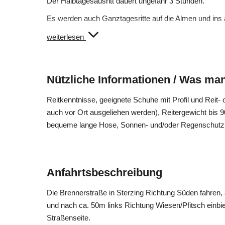
Der Halbtagesausritt dauert ungefähr 3 Stunden.
Es werden auch Ganztagesritte auf die Almen und ins 
Termine: Juli & August
weiterlesen
Diese dauern ungefähr 6 Stunden mit Einkehr oder Lu
Alle Ausritte sind ausschließlich für sichere Reiter
Nützliche Informationen / Was man
An den Sonntagen finden keine Ausritte statt!
Reitkenntnisse, geeignete Schuhe mit Profil und Reit-
Bei den Ausritten wird nicht galoppiert, weil das Natu
auch vor Ort ausgeliehen werden), Reitergewicht bis 90
Anmeldung zu den Ausritten einen Tag vorher.
bequeme lange Hose, Sonnen- und/oder Regenschutz
T +39 0472 646057
info@bacherhof.net
Anfahrtsbeschreibung
Der Preis für diese Ausritte wird nach Anfrage mitgeteil
Die Brennerstraße in Sterzing Richtung Süden fahren
und nach ca. 50m links Richtung Wiesen/Pfitsch einbi
Straßenseite.