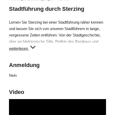
Stadtführung durch Sterzing
Lernen Sie Sterzing bei einer Stadtführung näher kennen
und lassen Sie sich von unseren Stadtführern in lange,
vergessene Zeiten entführen. Von der Stadtgeschichte,
über architektonische Stile, Relikte des Bergbaus und
Einflüsse der verschiedenen Entwicklungen und Epochen,
weiterlesen
bekommen Sie viele interessante Einblicke.
Anmeldung
Treffpunkt & Start: Vor dem Tourismusbüro Sterzing am
Stadtplatz
Nein
Zeitraum: Freitags vom 02. Mai bis 31. Oktober 2025.
Video
Keine Anmeldung erforderlich!