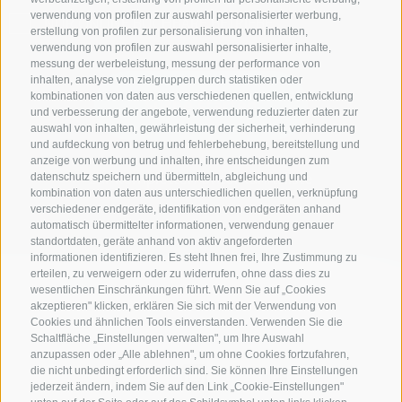
verwendung von profilen zur auswahl personalisierter werbung,
NUR ONLINE BUCHBARE BETRIEBE
erstellung von profilen zur personalisierung von inhalten,
verwendung von profilen zur auswahl personalisierter inhalte,
messung der werbeleistung, messung der performance von
inhalten, analyse von zielgruppen durch statistiken oder
kombinationen von daten aus verschiedenen quellen, entwicklung
Suche starten
und verbesserung der angebote, verwendung reduzierter daten zur
auswahl von inhalten, gewährleistung der sicherheit, verhinderung
und aufdeckung von betrug und fehlerbehebung, bereitstellung und
anzeige von werbung und inhalten, ihre entscheidungen zum
zur kompletten Unterkunftsliste
datenschutz speichern und übermitteln, abgleichung und
kombination von daten aus unterschiedlichen quellen, verknüpfung
verschiedener endgeräte, identifikation von endgeräten anhand
automatisch übermittelter informationen, verwendung genauer
standortdaten, geräte anhand von aktiv angeforderten
informationen identifizieren. Es steht Ihnen frei, Ihre Zustimmung zu
erteilen, zu verweigern oder zu widerrufen, ohne dass dies zu
wesentlichen Einschränkungen führt. Wenn Sie auf „Cookies
akzeptieren" klicken, erklären Sie sich mit der Verwendung von
Cookies und ähnlichen Tools einverstanden. Verwenden Sie die
Schaltfläche „Einstellungen verwalten", um Ihre Auswahl
anzupassen oder „Alle ablehnen", um ohne Cookies fortzufahren,
die nicht unbedingt erforderlich sind. Sie können Ihre Einstellungen
jederzeit ändern, indem Sie auf den Link „Cookie-Einstellungen"